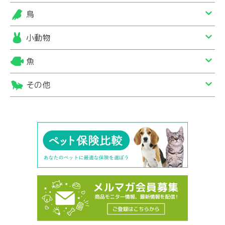
鳥
小動物
魚
その他