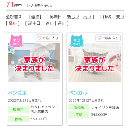
71
件中 1-20件を表示
並び替え
[
標準
] [ 掲載日：
新しい
|
古い
] [ 価格：
安い
|
高い
] [ 誕生日：
近い
|
遠い
]
お気に入り
お気に入り
ベンガル
ベンガル
2022年2月12日生まれ
2025年12月27日生まれ
ペットアイランド
ディスワン戸塚店
販売店
販売店
港北高田店
348,000円
価格
360,800円
価格