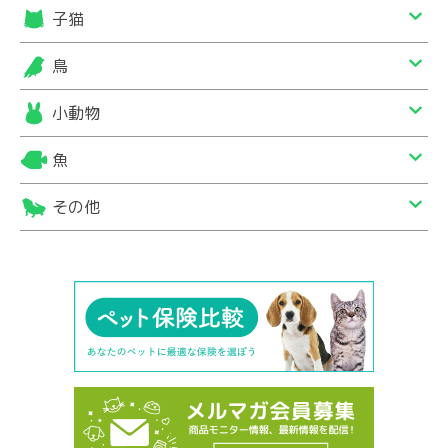
子猫
鳥
小動物
魚
その他