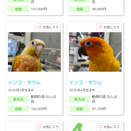
店
店
107,800円
96,800円
価格
価格
お気に入り
お気に入り
インコ・オウム
インコ・オウム
2020月5月生まれ
2020年4月生まれ
動物の森 なんば
動物の森 なんば
販売店
販売店
店
店
162,800円
87,780円
価格
価格
お気に入り
お気に入り