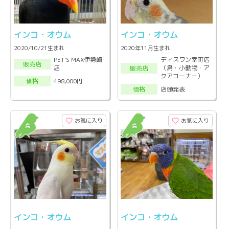
インコ・オウム
インコ・オウム
2020/10/21生まれ
2020年11月生まれ
PET'S MAX伊勢崎
ディスワン幸町店
販売店
店
（鳥・小動物・ア
販売店
クアコーナー）
498,000円
価格
店頭発表
価格
お気に入り
お気に入り
インコ・オウム
インコ・オウム