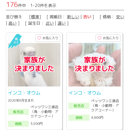
176
件中 1-20件を表示
並び替え
[
標準
] [ 掲載日：
新しい
|
古い
] [ 価格：
安い
|
高い
] [ 誕生日：
近い
|
遠い
]
お気に入り
お気に入り
インコ・オウム
インコ・オウム
2020年8月生まれ
ペッツワン三浦店
（鳥・小動物・ア
販売店
ペッツワン三浦店
クアコーナー）
（鳥・小動物・ア
販売店
クアコーナー）
4,600円
価格
3,500円
価格