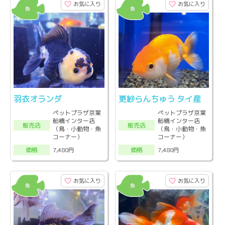
お気に入り
お気に入り
羽衣オランダ
更紗らんちゅう タイ産
ペットプラザ京葉
ペットプラザ京葉
船橋インター店
船橋インター店
販売店
販売店
（鳥・小動物・魚
（鳥・小動物・魚
コーナー）
コーナー）
7,480円
7,480円
価格
価格
お気に入り
お気に入り