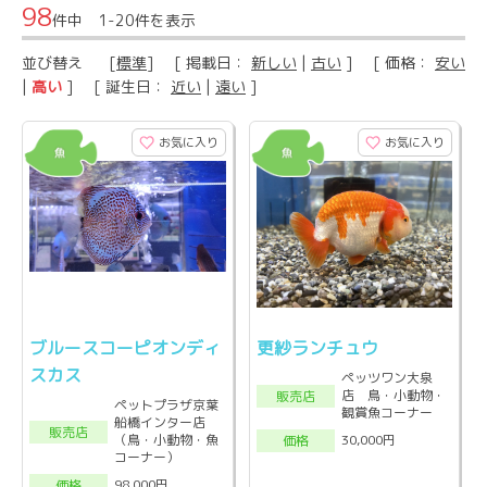
98
件中 1-20件を表示
並び替え
[
標準
] [ 掲載日：
新しい
|
古い
] [ 価格：
安い
|
高い
] [ 誕生日：
近い
|
遠い
]
お気に入り
お気に入り
ブルースコーピオンディ
更紗ランチュウ
スカス
ペッツワン大泉
店 鳥・小動物・
販売店
ペットプラザ京葉
観賞魚コーナー
船橋インター店
販売店
（鳥・小動物・魚
30,000円
価格
コーナー）
98,000円
価格