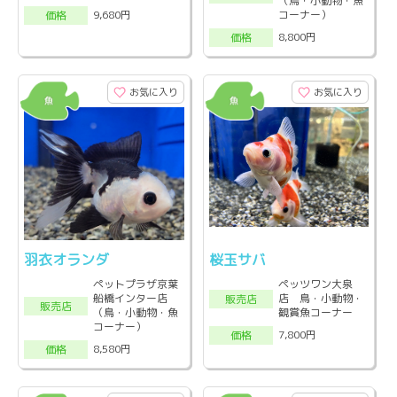
（鳥・小動物・魚
コーナー）
9,680円
価格
8,800円
価格
お気に入り
お気に入り
羽衣オランダ
桜玉サバ
ペットプラザ京葉
ペッツワン大泉
船橋インター店
店 鳥・小動物・
販売店
販売店
（鳥・小動物・魚
観賞魚コーナー
コーナー）
7,800円
価格
8,580円
価格