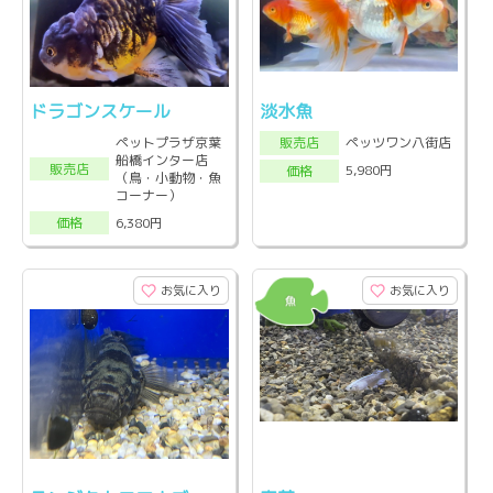
ドラゴンスケール
淡水魚
ペットプラザ京葉
ペッツワン八街店
販売店
船橋インター店
販売店
5,980円
価格
（鳥・小動物・魚
コーナー）
6,380円
価格
お気に入り
お気に入り