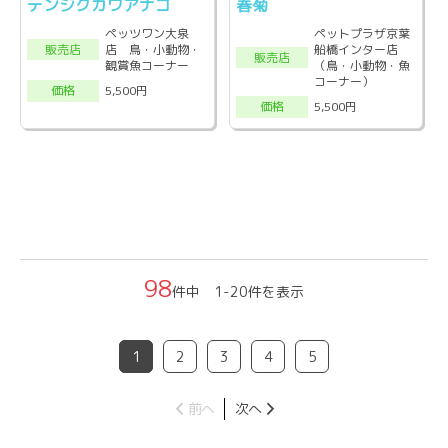
テンジクカワアナゴ
春菊
ペッツワン大泉
ペットプラザ京葉
店 鳥・小動物・
船橋インター店
販売店
販売店
観賞魚コーナー
（鳥・小動物・魚
コーナー）
5,500円
価格
5,500円
価格
98
件中 1-20件を表示
1
2
3
4
5
前へ
次へ