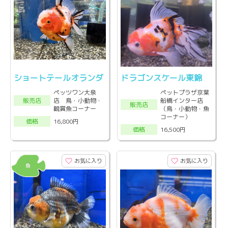
ショートテールオランダ
ドラゴンスケール東錦
ペッツワン大泉
ペットプラザ京葉
店 鳥・小動物・
船橋インター店
販売店
販売店
観賞魚コーナー
（鳥・小動物・魚
コーナー）
16,800円
価格
16,500円
価格
お気に入り
お気に入り