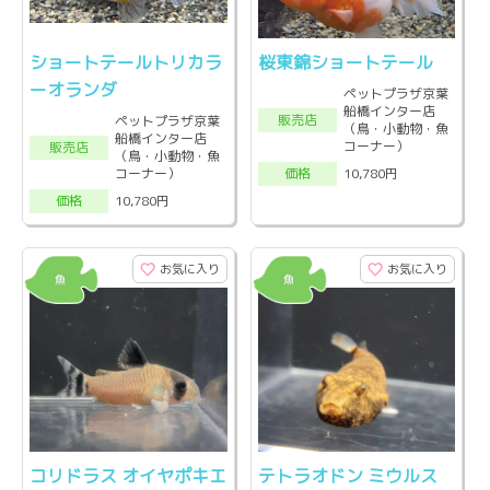
ショートテールトリカラ
桜東錦ショートテール
ーオランダ
ペットプラザ京葉
船橋インター店
販売店
ペットプラザ京葉
（鳥・小動物・魚
船橋インター店
コーナー）
販売店
（鳥・小動物・魚
コーナー）
10,780円
価格
10,780円
価格
お気に入り
お気に入り
コリドラス オイヤポキエ
テトラオドン ミウルス