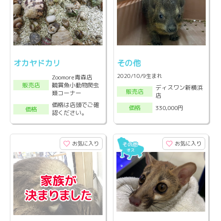
オカヤドカリ
その他
2020/10/9生まれ
Zoomore青森店
観賞魚小動物爬虫
販売店
ディスワン新横浜
販売店
類コーナー
店
価格は店頭でご確
330,000円
価格
価格
認ください。
お気に入り
お気に入り