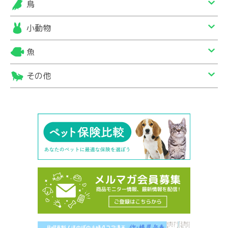
鳥
小動物
魚
その他