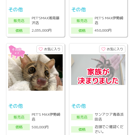
その他
その他
PET'SMAX湘南藤
PET'S MAX伊勢崎
販売店
販売店
沢店
店
2,035,000円
450,000円
価格
価格
お気に入り
お気に入り
その他
その他
PET'S MAX伊勢崎
サンアクア青森浜
販売店
販売店
店
田店
店頭でご確認くだ
500,000円
価格
価格
さい。