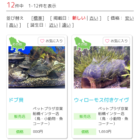
12
件中 1-12件を表示
並び替え
[
標準
] [ 掲載日：
新しい
|
古い
] [ 価格：
安い
|
高い
] [ 誕生日：
近い
|
遠い
]
お気に入り
お気に入り
ドブ貝
ウィローモス付きケイヴ
ペットプラザ京葉
ペットプラザ京葉
船橋インター店
船橋インター店
販売店
販売店
（鳥・小動物・魚
（鳥・小動物・魚
コーナー）
コーナー）
880円
1,650円
価格
価格