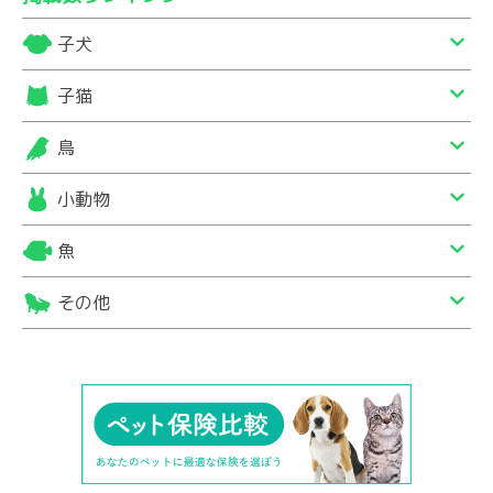
子犬
子猫
鳥
小動物
魚
その他