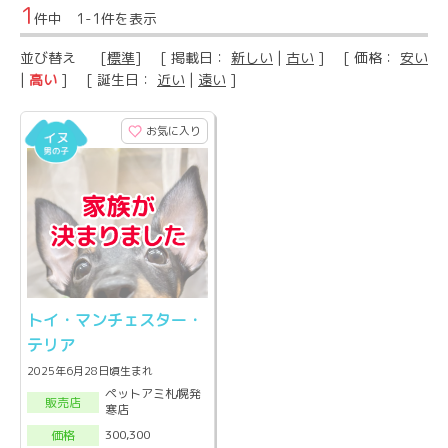
1
件中 1-1件を表示
並び替え
[
標準
] [ 掲載日：
新しい
|
古い
] [ 価格：
安い
|
高い
] [ 誕生日：
近い
|
遠い
]
お気に入り
トイ・マンチェスター・
テリア
2025年6月28日頃生まれ
ペットアミ札幌発
販売店
寒店
300,300
価格