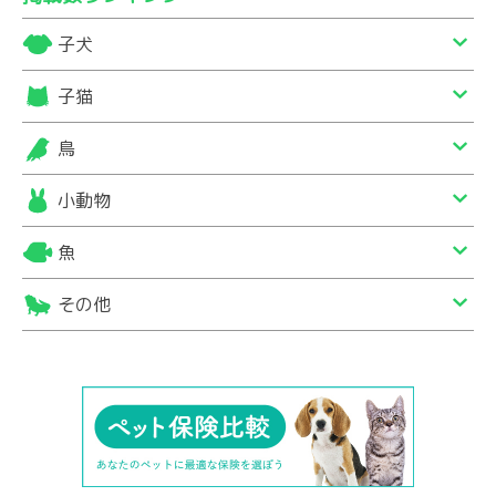
子犬
子猫
鳥
小動物
魚
その他