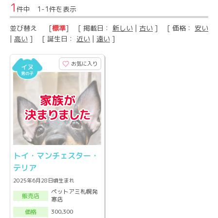
1
件中 1-1件を表示
並び替え
[
標準
] [ 掲載日：
新しい
|
古い
] [ 価格：
安い
|
高い
] [ 誕生日：
近い
|
遠い
]
お気に入り
トイ・マンチェスター・
テリア
2025年6月28日頃生まれ
ペットアミ札幌発
販売店
寒店
300,300
価格