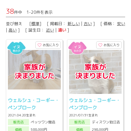
38
件中 1-20件を表示
並び替え
[
標準
] [ 掲載日：
新しい
|
古い
] [ 価格：
安い
|
高い
] [ 誕生日：
近い
|
遠い
]
お気に入り
お気に入り
ウェルシュ・コーギー・
ウェルシュ・コーギー・
ペンブローク
ペンブローク
2021.04.20生まれ
2021/07/31生まれ
ペッツワン関店
ディスワン狛江店
販売店
販売店
588,000円
298,000円
価格
価格