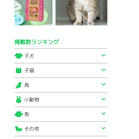
掲載数ランキング
子犬
子猫
鳥
小動物
魚
その他