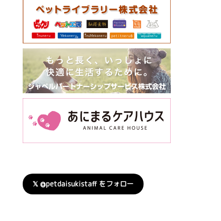
𝕏 @petdaisukistaff をフォロー