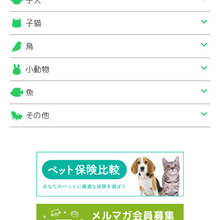
子猫
鳥
小動物
魚
その他