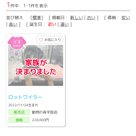
1
件中 1-1件を表示
並び替え
[
標準
] [ 掲載日：
新しい
|
古い
] [ 価格：
安い
|
高い
] [ 誕生日：
近い
|
遠い
]
お気に入り
ロットワイラー
2022/11/24生まれ
動物の森宇部店
販売店
228,800円
価格