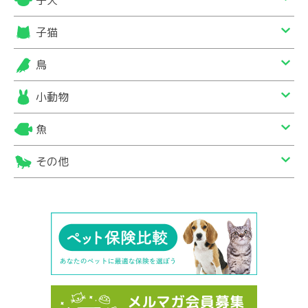
子猫
鳥
小動物
魚
その他