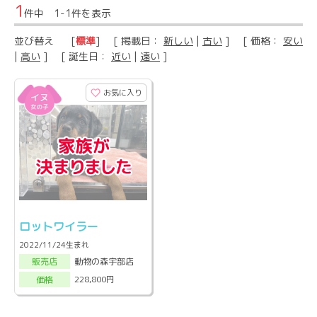
1
件中 1-1件を表示
並び替え
[
標準
] [ 掲載日：
新しい
|
古い
] [ 価格：
安い
|
高い
] [ 誕生日：
近い
|
遠い
]
お気に入り
ロットワイラー
2022/11/24生まれ
動物の森宇部店
販売店
228,800円
価格