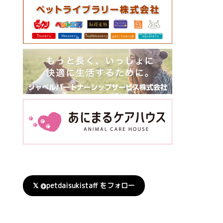
𝕏 @petdaisukistaff をフォロー