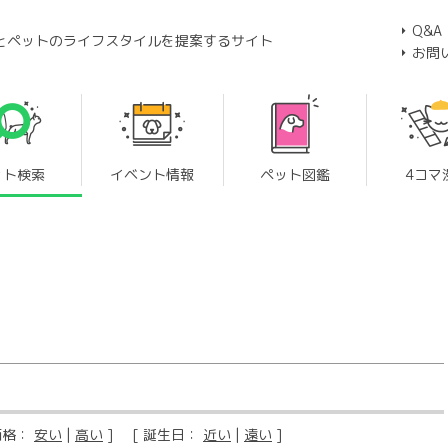
Q&A
とペットのライフスタイルを提案するサイト
お問
ット検索
イベント情報
ペット図鑑
4コマ
価格：
安い
|
高い
] [ 誕生日：
近い
|
遠い
]