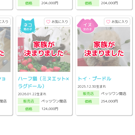
204,000円
204,000円
価格
価格
に入り
お気に入り
お気に入り
ショ
ハーフ猫（ミヌエット×
トイ・プードル
ラグドール）
2025.12.30生まれ
ペッツワン関店
販売店
2026.01.22生まれ
関店
ペッツワン関店
254,000円
販売店
価格
124,000円
価格