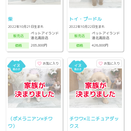
柴
トイ・プードル
2022年10月21日生まれ
2022年10月22日生まれ
ペットアイランド
ペットアイランド
販売店
販売店
港北高田店
港北高田店
283,800円
426,800円
価格
価格
お気に入り
お気に入り
（ポメラニアン×チワ
チワワ×ミニチュアダッ
ワ）
クス