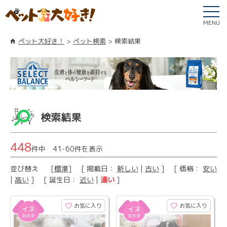
MENU
ペット大好き！
ペット検索
検索結果
検索結果
448
件中 41-60件を表示
並び替え
[
標準
] [ 掲載日：
新しい
|
古い
] [ 価格：
安い
|
高い
] [ 誕生日：
近い
|
遠い
]
お気に入り
お気に入り