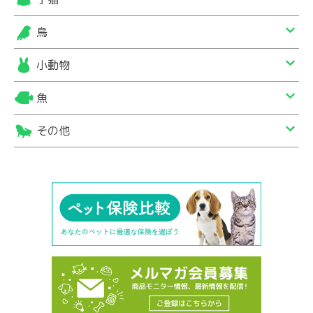
鳥
小動物
魚
その他