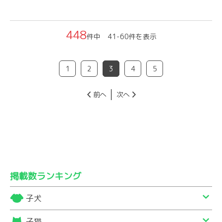
448
件中 41-60件を表示
1
2
3
4
5
前へ
次へ
掲載数ランキング
子犬
子猫