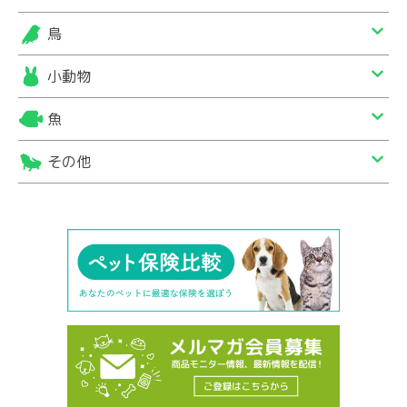
鳥
小動物
魚
その他