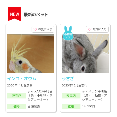
NEW
最新のペット
お気に入り
お気に入り
インコ・オウム
うさぎ
2020年11月生まれ
2020年12月生まれ
ディスワン幸町店
ディスワン幸町店
（鳥・小動物・ア
（鳥・小動物・ア
販売店
販売店
クアコーナー）
クアコーナー）
店頭発表
14,080円
価格
価格