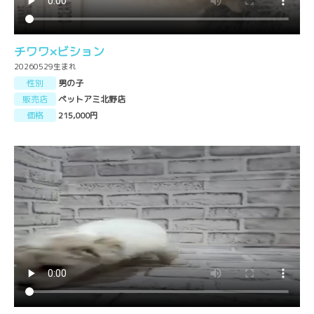
チワワ×ビション
20260529生まれ
性別
男の子
販売店
ペットアミ北野店
価格
215,000円