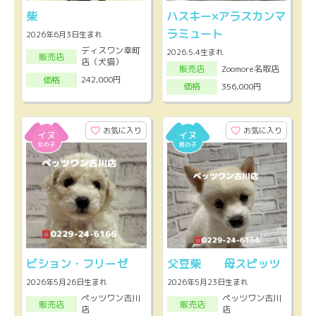
柴
ハスキー×アラスカンマ
ラミュート
2026年6月3日生まれ
ディスワン幸町
2026.5.4生まれ
販売店
店（犬猫）
Zoomore名取店
販売店
242,000円
価格
356,000円
価格
お気に入り
お気に入り
ビション・フリーゼ
父豆柴 母スピッツ
2026年5月26日生まれ
2026年5月23日生まれ
ペッツワン古川
ペッツワン古川
販売店
販売店
店
店