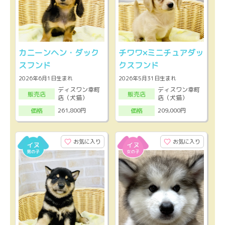
カニーンヘン・ダック
チワワ×ミニチュアダッ
スフンド
クスフンド
2026年6月1日生まれ
2026年5月31日生まれ
ディスワン幸町
ディスワン幸町
販売店
販売店
店（犬猫）
店（犬猫）
261,800円
209,000円
価格
価格
お気に入り
お気に入り