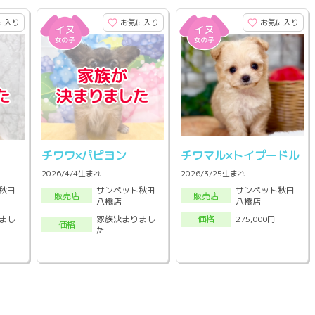
に入り
お気に入り
お気に入り
チワワ×パピヨン
チワマル×トイプードル
2026/4/4生まれ
2026/3/25生まれ
秋田
サンペット秋田
サンペット秋田
販売店
販売店
八橋店
八橋店
まし
家族決まりまし
275,000円
価格
価格
た