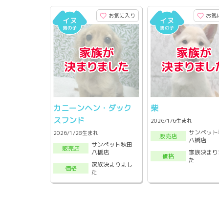
お気に入り
お気
カニーンヘン・ダック
柴
スフンド
2026/1/6生まれ
サンペット
2026/1/28生まれ
販売店
八橋店
サンペット秋田
販売店
家族決まり
八橋店
価格
た
家族決まりまし
価格
た