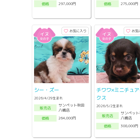
297,000円
275,000円
価格
価格
お気に入り
お気
シー・ズー
チワワ×ミニチュア
クス
2026/4/29生まれ
サンペット秋田
2026/5/2生まれ
販売店
八橋店
サンペット
販売店
八橋店
264,000円
価格
308,000円
価格