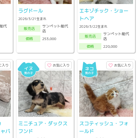
ラグドール
エキゾチック・ショー
トヘア
2026/3/21生まれ
能代
サンペット能代
2026/3/22生まれ
販売店
店
サンペット能代
販売店
店
253,000
価格
220,000
価格
に入り
お気に入り
お気に入り
カ
ミニチュア・ダックス
スコティッシュ・フォ
キャバ
フンド
ールド