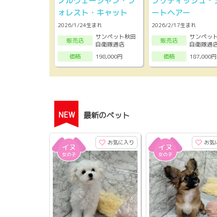
ノルウェージャン・フ
ブリティッシュ・
ォレスト・キャット
ートヘアー
2026/1/24生まれ
2026/2/17生まれ
サンペット秋田
サンペッ
販売店
販売店
自衛隊通店
自衛隊通
198,000円
187,000円
価格
価格
NEW
最新のペット
お気に入り
お気