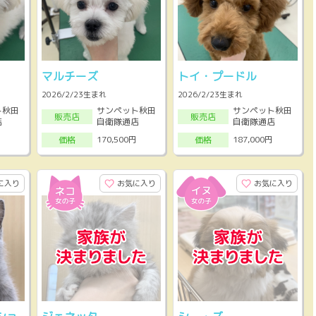
マルチーズ
トイ・プードル
2026/2/23生まれ
2026/2/23生まれ
ト秋田
サンペット秋田
サンペット秋田
販売店
販売店
店
自衛隊通店
自衛隊通店
170,500円
187,000円
価格
価格
に入り
お気に入り
お気に入り