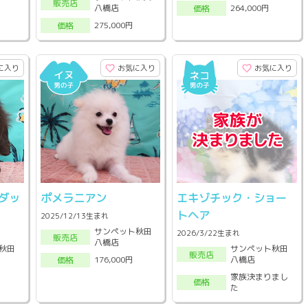
販売店
八橋店
264,000円
価格
275,000円
価格
に入り
お気に入り
お気に入り
ダッ
ポメラニアン
エキゾチック・ショー
トヘア
2025/12/13生まれ
サンペット秋田
2026/3/22生まれ
販売店
八橋店
秋田
サンペット秋田
販売店
八橋店
176,000円
価格
家族決まりまし
価格
た