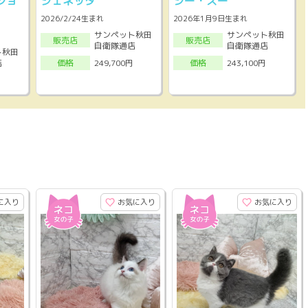
ショ
ジェネッタ
シー・ズー
2026/2/24生まれ
2026年1月9日生まれ
サンペット秋田
サンペット秋田
販売店
販売店
自衛隊通店
自衛隊通店
ト秋田
店
249,700円
243,100円
価格
価格
に入り
お気に入り
お気に入り