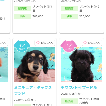
ャー
2026/4/26生まれ
2026/5/7生まれ
サンペット能代
サンペット能代
販売店
販売店
店
店
308,000
220,000
価格
価格
能代
に入り
お気に入り
お気に入り
ミニチュア・ダックス
チワワ×トイプードル
フンド
2026/4/25生まれ
秋田
サンペット秋田
2026/4/23生まれ
販売店
八橋店
サンペット秋田