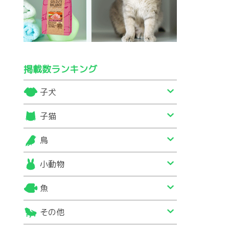
掲載数ランキング
子犬
子猫
鳥
小動物
魚
その他