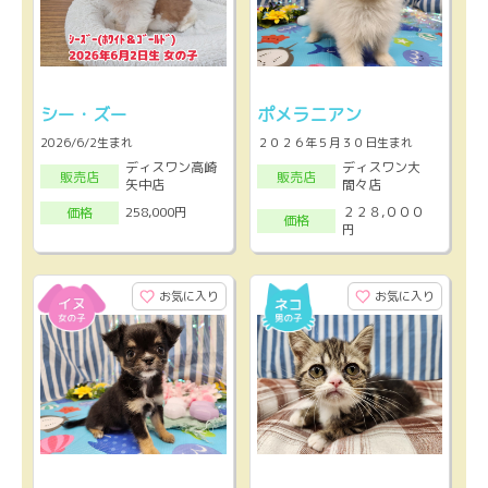
シー・ズー
ポメラニアン
2026/6/2生まれ
２０２６年５月３０日生まれ
ディスワン高崎
ディスワン大
販売店
販売店
矢中店
間々店
２２８,０００
258,000円
価格
価格
円
お気に入り
お気に入り