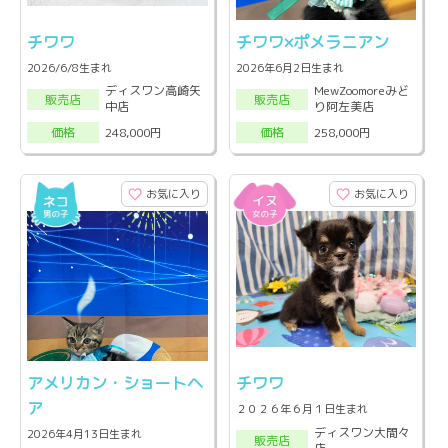
チワワ
チワワ×ポメラニアン
2026/6/8生まれ
2026年6月2日生まれ
ディスワン高崎矢
MewZoomoreみど
販売店
販売店
中店
り阿左美店
248,000円
258,000円
価格
価格
お気に入り
お気に入り
アメリカン・ショートヘ
チワワ
ア
２０２６年６月１日生まれ
ディスワン大間々
2026年4月13日生まれ
販売店