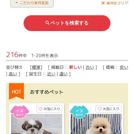
こだわり条件追加
条件をクリア
216
件中 1-20件を表示
並び替え
[
標準
] [ 掲載日：
新しい
|
古い
] [ 価格：
安い
|
高い
] [ 誕生日：
近い
|
遠い
]
HOT
おすすめペット
お気に入り
お気に入り