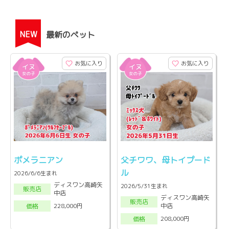
NEW
最新のペット
お気に入り
お気に入り
ポメラニアン
父チワワ、母トイプード
ル
2026/6/6生まれ
ディスワン高崎矢
2026/5/31生まれ
販売店
中店
ディスワン高崎矢
販売店
中店
228,000円
価格
208,000円
価格