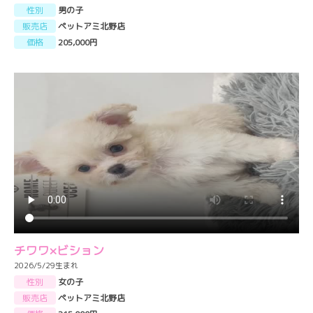
性別
男の子
販売店
ペットアミ北野店
価格
205,000円
チワワ×ビション
2026/5/29生まれ
性別
女の子
販売店
ペットアミ北野店