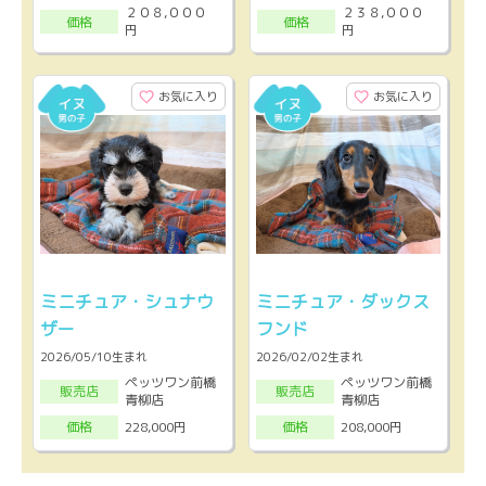
２０８,０００
２３８,０００
価格
価格
円
円
お気に入り
お気に入り
ミニチュア・シュナウ
ミニチュア・ダックス
ザー
フンド
2026/05/10生まれ
2026/02/02生まれ
ペッツワン前橋
ペッツワン前橋
販売店
販売店
青柳店
青柳店
228,000円
208,000円
価格
価格