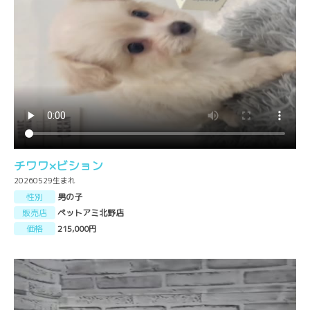
チワワ×ビション
20260529生まれ
性別
男の子
販売店
ペットアミ北野店
価格
215,000円