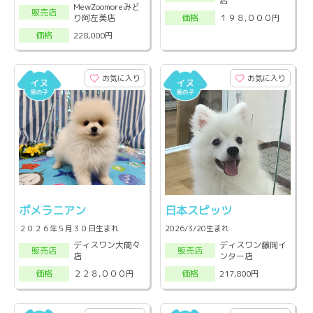
店
MewZoomoreみど
販売店
り阿左美店
１９８,０００円
価格
228,000円
価格
お気に入り
お気に入り
ポメラニアン
日本スピッツ
２０２６年５月３０日生まれ
2026/3/20生まれ
ディスワン大間々
ディスワン藤岡イ
販売店
販売店
店
ンター店
２２８,０００円
217,800円
価格
価格