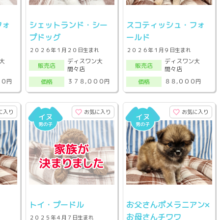
フォ
シェットランド・シー
スコティッシュ・フォ
プドッグ
ールド
２０２６年１月２０日生まれ
２０２６年１月９日生まれ
大
ディスワン大
ディスワン大
販売店
販売店
間々店
間々店
００円
３７８,０００円
８８,０００円
価格
価格
に入り
お気に入り
お気に入り
トイ・プードル
お父さんポメラニアン×
お母さんチワワ
２０２５年４月７日生まれ