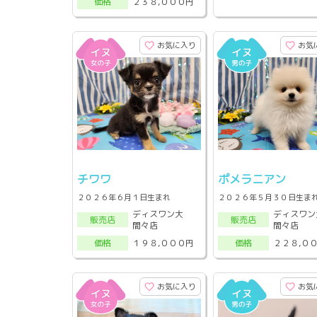
２３８,０００円
価格
お気に入り
お気
チワワ
ポメラニアン
２０２６年６月１日生まれ
２０２６年５月３０日生ま
ディスワン大
ディスワン
販売店
販売店
間々店
間々店
１９８,０００円
２２８,０
価格
価格
お気に入り
お気