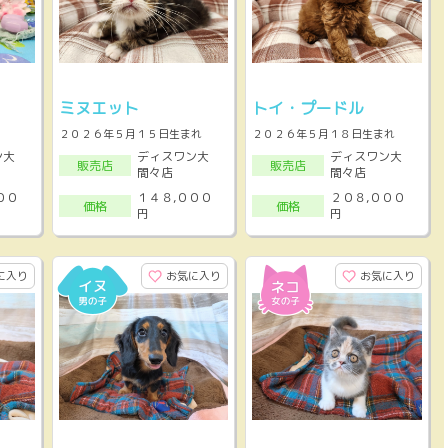
ミヌエット
トイ・プードル
２０２６年５月１５日生まれ
２０２６年５月１８日生まれ
ン大
ディスワン大
ディスワン大
販売店
販売店
間々店
間々店
００
１４８,０００
２０８,０００
価格
価格
円
円
に入り
お気に入り
お気に入り