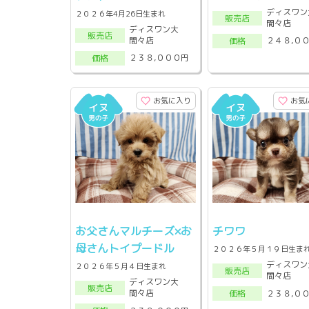
ディスワン
２０２６年4月26日生まれ
販売店
間々店
ディスワン大
販売店
間々店
２４８,０
価格
２３８,０００円
価格
お気に入り
お気
お父さんマルチーズ×お
チワワ
母さんトイプードル
２０２６年５月１９日生ま
ディスワン
２０２６年５月４日生まれ
販売店
間々店
ディスワン大
販売店
間々店
２３８,０
価格