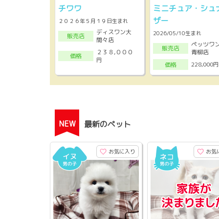
チワワ
ミニチュア・シュ
ザー
２０２６年５月１９日生まれ
ディスワン大
2026/05/10生まれ
販売店
間々店
ペッツワ
販売店
２３８,０００
青柳店
価格
円
228,000円
価格
NEW
最新のペット
お気に入り
お気