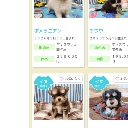
ポメラニアン
チワワ
２０２６年５月３０日生まれ
２０２６年６月１日生まれ
ディスワン大
ディスワ
販売店
販売店
間々店
間々店
２２８,０００
１９８,０
価格
価格
円
円
お気に入り
お気