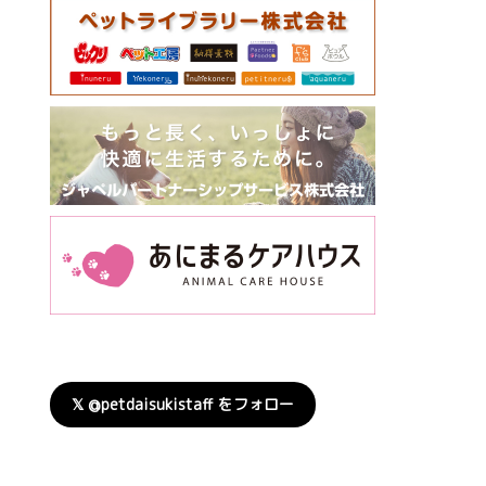
𝕏 @petdaisukistaff をフォロー