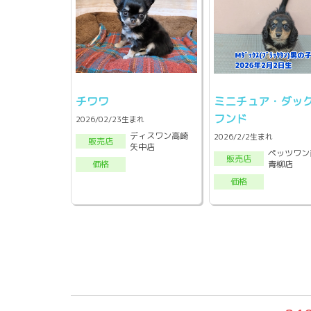
チワワ
ミニチュア・ダッ
フンド
2026/02/23生まれ
ディスワン高崎
2026/2/2生まれ
販売店
矢中店
ペッツワン
販売店
青柳店
価格
価格