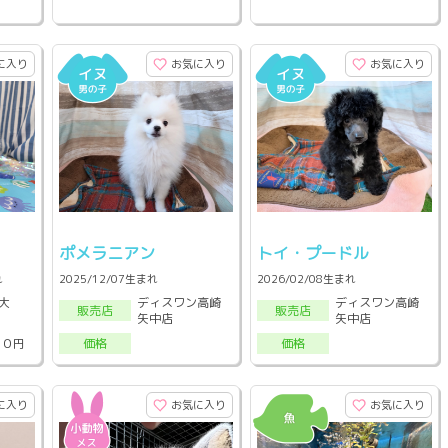
に入り
お気に入り
お気に入り
ポメラニアン
トイ・プードル
れ
2025/12/07生まれ
2026/02/08生まれ
大
ディスワン高崎
ディスワン高崎
販売店
販売店
矢中店
矢中店
００円
価格
価格
に入り
お気に入り
お気に入り