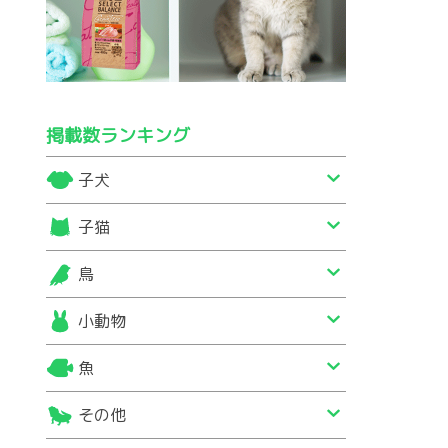
掲載数ランキング
子犬
子猫
鳥
小動物
魚
その他