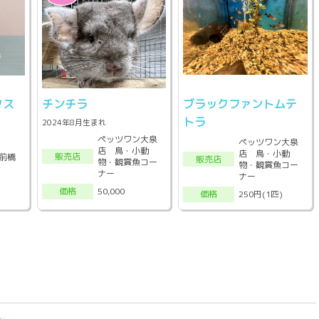
クス
チンチラ
ブラックファントムテ
トラ
2024年8月生まれ
ペッツワン大泉
ペッツワン大泉
店 鳥・小動
店 鳥・小動
販売店
前橋
販売店
物・観賞魚コー
物・観賞魚コー
ナー
ナー
50,000
価格
250円(1匹)
価格