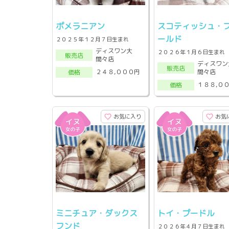
ポメラニアン
スコティッシュ・
ールド
２０２５年１２月７日生まれ
ディスワン大
２０２６年１月６日生まれ
販売店
間々店
ディスワン
販売店
間々店
２４８,０００円
価格
１８８,０
価格
お気に入り
お気
ミニチュア・ダックス
トイ・プードル
フンド
２０２６年４月７日生まれ