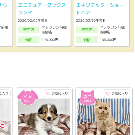
ナウ
ミニチュア・ダックス
エキゾチック・ショー
フンド
トヘア
2026/02/02生まれ
2026/03/30生まれ
ン前橋
ペッツワン前橋
ペッツワン前橋
販売店
販売店
青柳店
青柳店
208,000円
188,000円
価格
価格
に入り
お気に入り
お気に入り