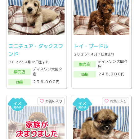
ミニチュア・ダックスフ
トイ・プードル
ンド
２０２６年４月７日生まれ
ディスワン大間々
２０２６年4月26日生まれ
販売店
店
ディスワン大間々
販売店
店
２４８,０００円
価格
２３８,０００円
価格
お気に入り
お気に入り