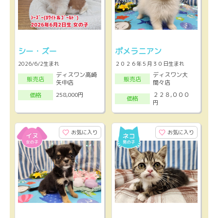
シー・ズー
ポメラニアン
2026/6/2生まれ
２０２６年５月３０日生まれ
ディスワン高崎
ディスワン大
販売店
販売店
矢中店
間々店
２２８,０００
258,000円
価格
価格
円
お気に入り
お気に入り