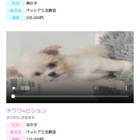
性別
男の子
販売店
ペットアミ北野店
価格
205,000円
チワワ×ビション
2026/5/29生まれ
性別
女の子
販売店
ペットアミ北野店
価格
215,000円