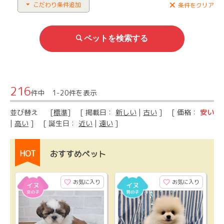
こだわり条件追加
条件をクリア
216
件中 1-20件を表示
並び替え
[
標準
] [ 掲載日：
新しい
|
古い
] [ 価格：
安い
|
高い
] [ 誕生日：
近い
|
遠い
]
HOT
おすすめペット
お気に入り
お気に入り