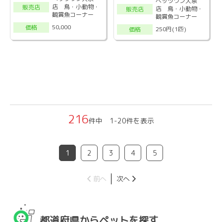
ペッツワン大泉
店 鳥・小動物・
販売店
店 鳥・小動物・
販売店
観賞魚コーナー
観賞魚コーナー
50,000
価格
250円(1匹)
価格
216
件中 1-20件を表示
1
2
3
4
5
前へ
次へ
都道府県からペットを探す