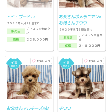
トイ・プードル
お父さんポメラニアン×
お母さんチワワ
２０２５年４月７日生まれ
ディスワン大間々
２０２６年５月５日生まれ
販売店
店
ディスワン大間々
販売店
店
２２８,０００円
価格
２１８,０００円
価格
お気に入り
お気に入り
お父さんマルチーズ×お
チワワ