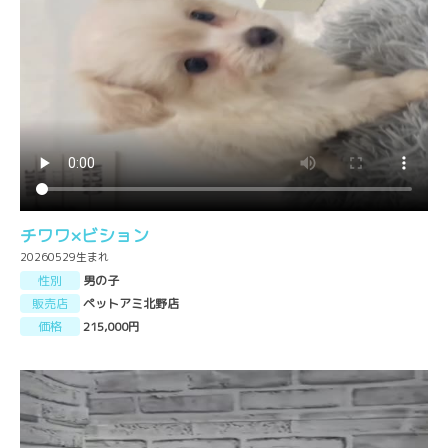
チワワ×ビション
20260529生まれ
性別
男の子
販売店
ペットアミ北野店
価格
215,000円