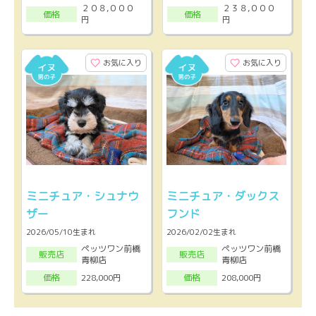
２０８,０００
２３８,０００
価格
価格
円
円
お気に入り
お気に入り
ミニチュア・シュナウ
ミニチュア・ダックス
ザー
フンド
2026/05/10生まれ
2026/02/02生まれ
ペッツワン前橋
ペッツワン前橋
販売店
販売店
青柳店
青柳店
228,000円
208,000円
価格
価格