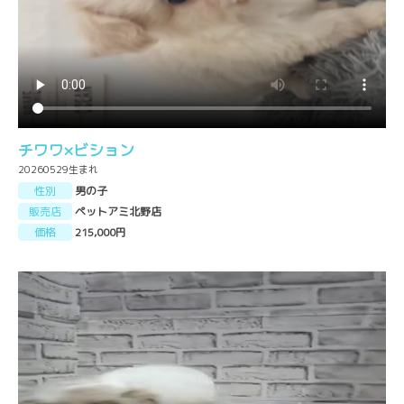
チワワ×ビション
20260529生まれ
性別
男の子
販売店
ペットアミ北野店
価格
215,000円