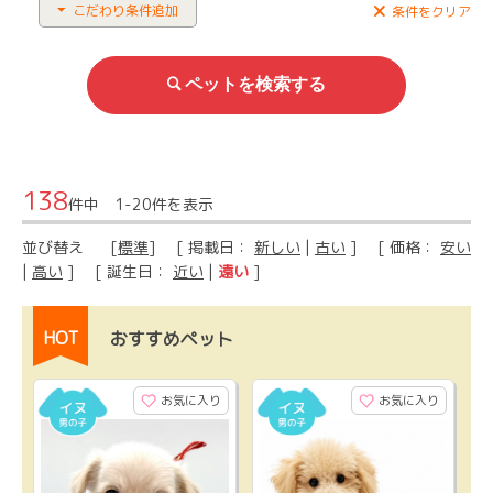
こだわり条件追加
条件をクリア
138
件中 1-20件を表示
並び替え
[
標準
] [ 掲載日：
新しい
|
古い
] [ 価格：
安い
|
高い
] [ 誕生日：
近い
|
遠い
]
HOT
おすすめペット
お気に入り
お気に入り