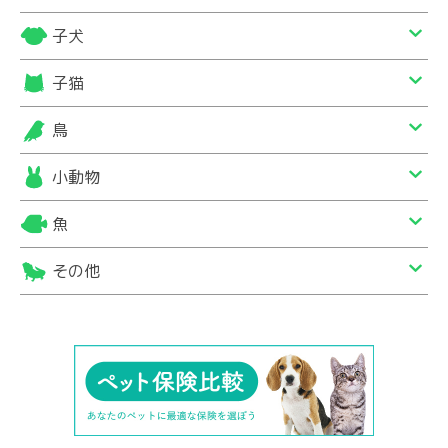
子犬
子猫
鳥
小動物
魚
その他