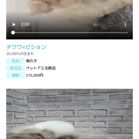
チワワ×ビション
20260529生まれ
性別
男の子
販売店
ペットアミ北野店
価格
215,000円