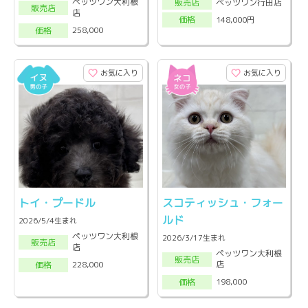
ペッツワン大利根
ペッツワン行田店
販売店
販売店
店
148,000円
価格
258,000
価格
お気に入り
お気に入り
トイ・プードル
スコティッシュ・フォー
ルド
2026/5/4生まれ
ペッツワン大利根
2026/3/17生まれ
販売店
店
ペッツワン大利根
販売店
店
228,000
価格
198,000
価格