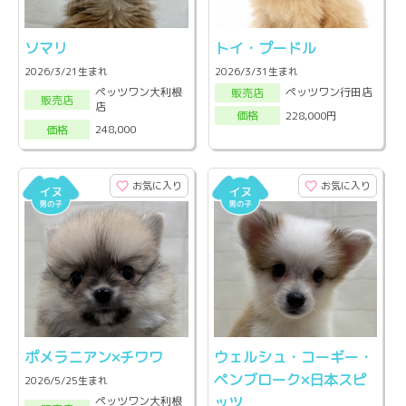
ソマリ
トイ・プードル
2026/3/21生まれ
2026/3/31生まれ
ペッツワン大利根
ペッツワン行田店
販売店
販売店
店
228,000円
価格
248,000
価格
お気に入り
お気に入り
ポメラニアン×チワワ
ウェルシュ・コーギー・
ペンブローク×日本スピ
2026/5/25生まれ
ッツ
ペッツワン大利根