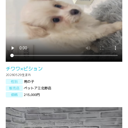
チワワ×ビション
20260529生まれ
性別
男の子
販売店
ペットアミ北野店
価格
215,000円