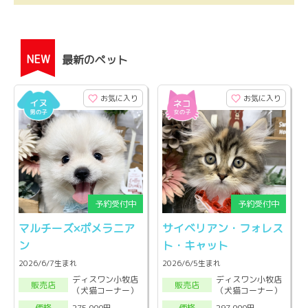
NEW
最新のペット
お気に入り
お気に入り
マルチーズ×ポメラニア
サイベリアン・フォレス
ン
ト・キャット
2026/6/7生まれ
2026/6/5生まれ
ディスワン小牧店
ディスワン小牧店
販売店
販売店
（犬猫コーナー）
（犬猫コーナー）
275,000円
297,000円
価格
価格