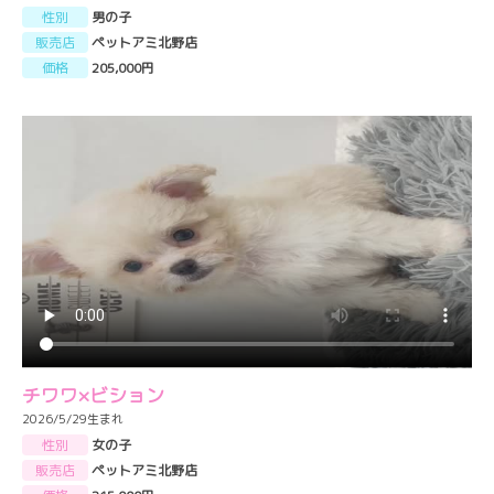
性別
男の子
販売店
ペットアミ北野店
価格
205,000円
チワワ×ビション
2026/5/29生まれ
性別
女の子
販売店
ペットアミ北野店