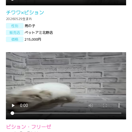
チワワ×ビション
20260529生まれ
性別
男の子
販売店
ペットアミ北野店
価格
215,000円
ビション・フリーゼ