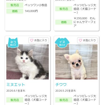
ペッツビレッジ大
ペッツワン小牧店
販売店
垣店（犬猫コーナ
販売店
140,800円
価格
ー）
￥230,000 わん
にゃんサマーフェ
価格
ア
お気に入り
お気に入り
ミヌエット
チワワ
2026.6.1生まれ
2026.5.25生まれ
ペッツビレッジ大
ペッツビレッジ大
垣店（犬猫コーナ
垣店（犬猫コーナ
販売店
販売店
ー）
ー）