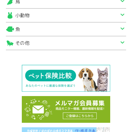
鳥
小動物
魚
その他