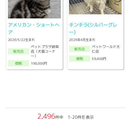
アメリカン・ショートヘ
チンチラ(シルバーグレ
ア
ー)
2026/5/22生まれ
2026年4月生まれ
ペットプラザ岐阜
ペットワールド大
販売店
店（犬猫コーナ
仁店
販売店
ー）
59,400円
価格
198,000円
価格
2,496
件中 1-20件を表示