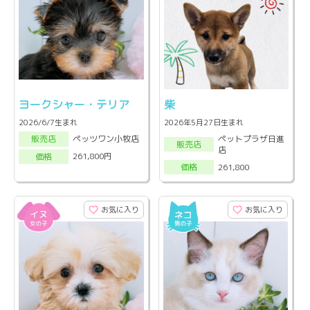
ヨークシャー・テリア
柴
2026/6/7生まれ
2026年5月27日生まれ
ペットプラザ日進
ペッツワン小牧店
販売店
販売店
店
261,800円
価格
261,800
価格
お気に入り
お気に入り