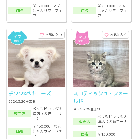
￥120,000 わん
￥210,000 わん
にゃんサマーフェ
にゃんサマーフェ
価格
価格
ア
ア
お気に入り
お気に入り
チワワ×ペキニーズ
スコティッシュ・フォー
ルド
2026.3.20生まれ
ペッツビレッジ大
2026.5.25生まれ
垣店（犬猫コーナ
販売店
ペッツビレッジ大
ー）
垣店（犬猫コーナ
販売店
￥160,000 わん
ー）
にゃんサマーフェ
価格
￥130,000
価格
ア