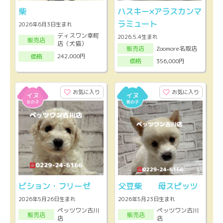
柴
ハスキー×アラスカンマ
ラミュート
2026年6月3日生まれ
ディスワン幸町
2026.5.4生まれ
販売店
店（犬猫）
Zoomore名取店
販売店
242,000円
価格
356,000円
価格
お気に入り
お気に入り
ビション・フリーゼ
父豆柴 母スピッツ
2026年5月26日生まれ
2026年5月23日生まれ
ペッツワン古川
ペッツワン古川
販売店
販売店
店
店