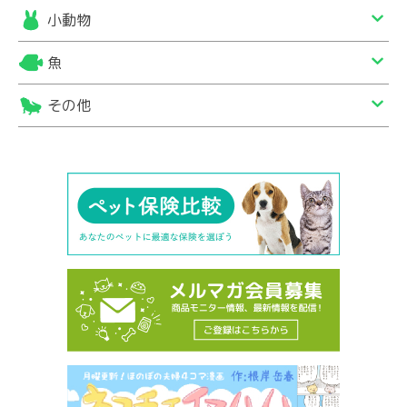
小動物
魚
その他