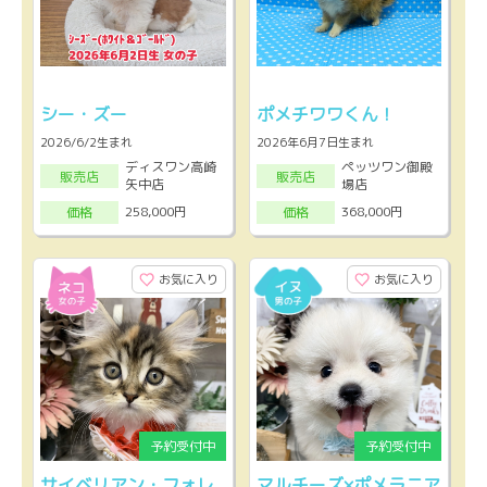
シー・ズー
ポメチワワくん！
2026/6/2生まれ
2026年6月7日生まれ
ディスワン高崎
ペッツワン御殿
販売店
販売店
矢中店
場店
258,000円
368,000円
価格
価格
お気に入り
お気に入り
サイベリアン・フォレ
マルチーズ×ポメラニア