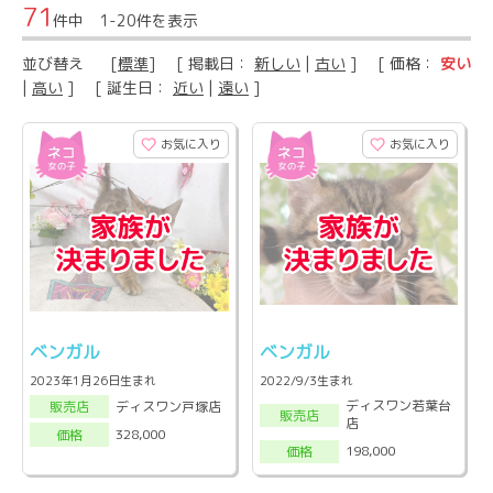
71
件中 1-20件を表示
並び替え
[
標準
] [ 掲載日：
新しい
|
古い
] [ 価格：
安い
|
高い
] [ 誕生日：
近い
|
遠い
]
お気に入り
お気に入り
ベンガル
ベンガル
2023年1月26日生まれ
2022/9/3生まれ
ディスワン若葉台
ディスワン戸塚店
販売店
販売店
店
328,000
価格
198,000
価格