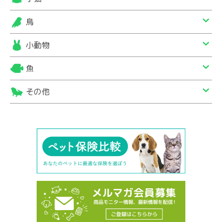
鳥
小動物
魚
その他