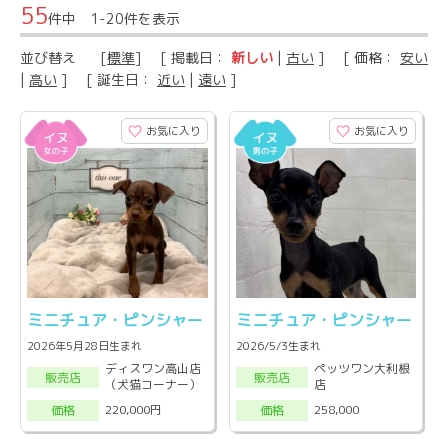
55
件中 1-20件を表示
並び替え
[
標準
] [ 掲載日：
新しい
|
古い
] [ 価格：
安い
|
高い
] [ 誕生日：
近い
|
遠い
]
お気に入り
お気に入り
ミニチュア・ピンシャー
ミニチュア・ピンシャー
2026年5月28日生まれ
2026/5/3生まれ
ディスワン高山店
ペッツワン大利根
販売店
販売店
（犬猫コーナー）
店
220,000円
258,000
価格
価格