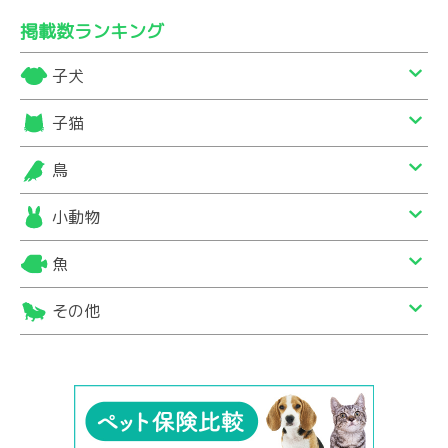
掲載数ランキング
子犬
子猫
鳥
小動物
魚
その他