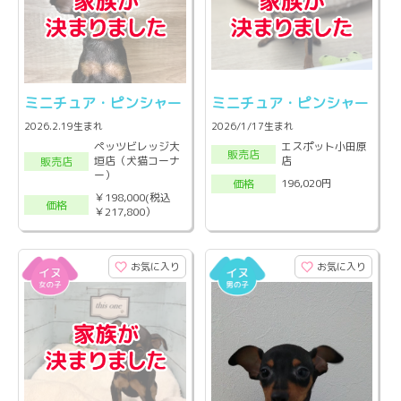
ミニチュア・ピンシャー
ミニチュア・ピンシャー
2026.2.19生まれ
2026/1/17生まれ
ペッツビレッジ大
エスポット小田原
販売店
垣店（犬猫コーナ
店
販売店
ー）
196,020円
価格
￥198,000(税込
価格
￥217,800）
お気に入り
お気に入り