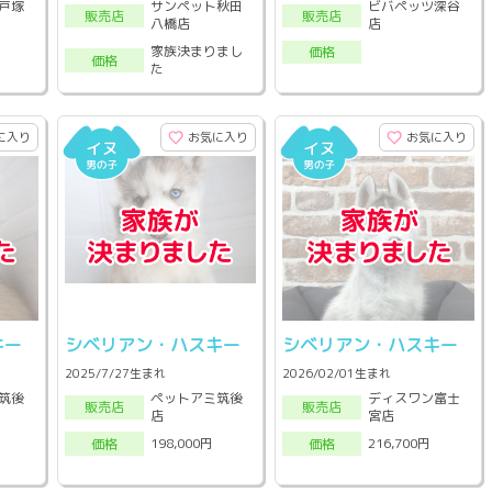
戸塚
サンペット秋田
ビバペッツ深谷
販売店
販売店
八橋店
店
家族決まりまし
価格
価格
た
に入り
お気に入り
お気に入り
キー
シベリアン・ハスキー
シベリアン・ハスキー
2025/7/27生まれ
2026/02/01生まれ
筑後
ペットアミ筑後
ディスワン富士
販売店
販売店
店
宮店
198,000円
216,700円
価格
価格