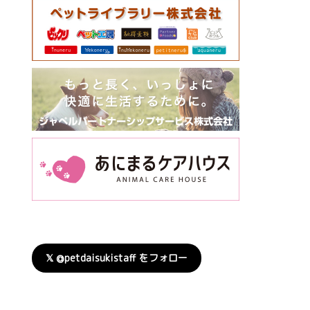
𝕏 @petdaisukistaff をフォロー