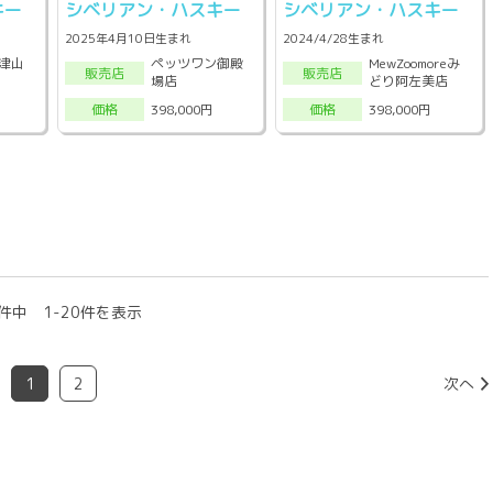
キー
シベリアン・ハスキー
シベリアン・ハスキー
2025年4月10日生まれ
2024/4/28生まれ
津山
ペッツワン御殿
MewZoomoreみ
販売店
販売店
場店
どり阿左美店
398,000円
398,000円
価格
価格
件中 1-20件を表示
1
2
次へ