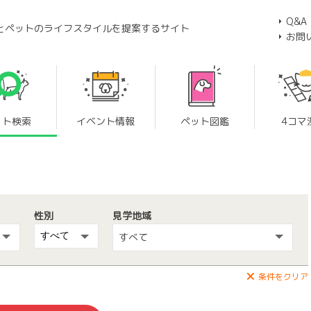
Q&A
とペットのライフスタイルを提案するサイト
お問
ット検索
イベント情報
ペット図鑑
4コマ
性別
見学地域
すべて
条件をクリア