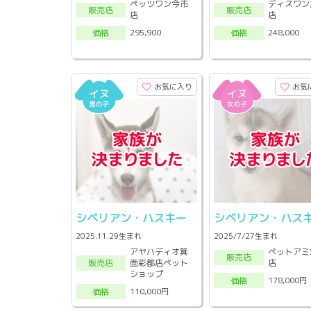
ペッツワン今市
ディスワン
販売店
販売店
店
店
295,900
248,000
価格
価格
お気に入り
お気
シベリアン・ハスキー
シベリアン・ハス
2025.11.29生まれ
2025/7/27生まれ
アヤハディオ箕
ペットアミ
販売店
面彩都店ペット
店
販売店
ショップ
178,000円
価格
110,000円
価格