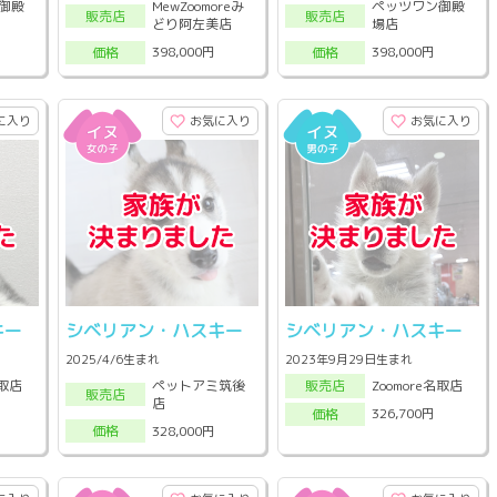
御殿
MewZoomoreみ
ペッツワン御殿
販売店
販売店
どり阿左美店
場店
398,000円
398,000円
価格
価格
に入り
お気に入り
お気に入り
キー
シベリアン・ハスキー
シベリアン・ハスキー
2025/4/6生まれ
2023年9月29日生まれ
ペットアミ筑後
名取店
Zoomore名取店
販売店
販売店
店
326,700円
価格
328,000円
価格