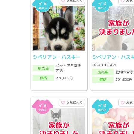
お気に入り
お気
シベリアン・ハスキー
シベリアン・ハス
2024.1.1生まれ
ペットアミ喜多
販売店
方店
動物の森宇
販売店
270,000円
価格
261,800円
価格
お気に入り
お気