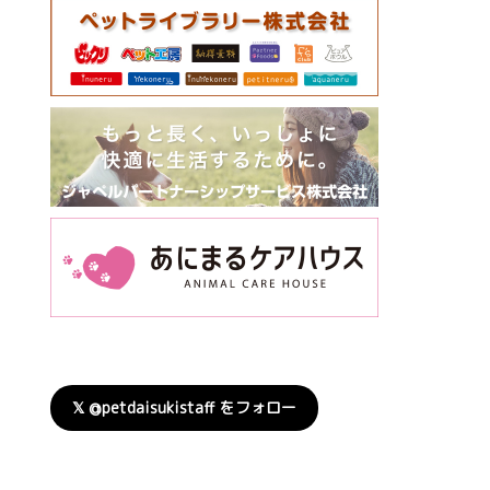
𝕏 @petdaisukistaff をフォロー