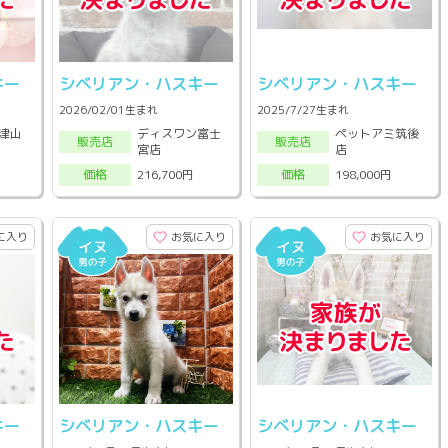
キー
シベリアン・ハスキー
シベリアン・ハスキー
2026/02/01生まれ
2025/7/27生まれ
津山
ディスワン富士
ペットアミ筑後
販売店
販売店
宮店
店
216,700円
198,000円
価格
価格
に入り
お気に入り
お気に入り
キー
シベリアン・ハスキー
シベリアン・ハスキー