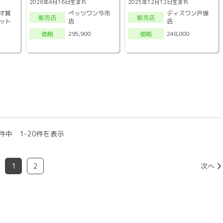
2026年4月16日生まれ
2025年12月12日生まれ
オ箕
ペッツワン今市
ディスワン戸塚
販売店
販売店
ット
店
店
295,900
248,000
価格
価格
件中 1-20件を表示
1
2
次へ