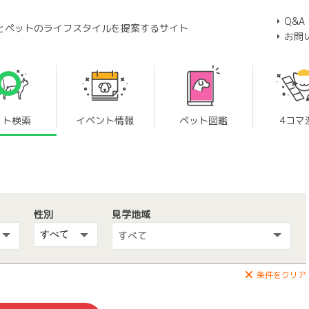
Q&A
とペットのライフスタイルを提案するサイト
お問
ット検索
イベント情報
ペット図鑑
4コマ
性別
見学地域
すべて
条件をクリア