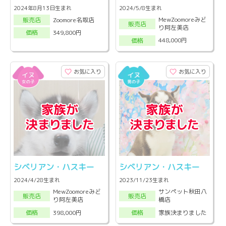
2024年8月13日生まれ
2024/5/8生まれ
MewZoomoreみど
Zoomore名取店
販売店
販売店
り阿左美店
349,800円
価格
448,000円
価格
お気に入り
お気に入り
シベリアン・ハスキー
シベリアン・ハスキー
2024/4/28生まれ
2023/11/23生まれ
MewZoomoreみど
サンペット秋田八
販売店
販売店
り阿左美店
橋店
398,000円
家族決まりました
価格
価格