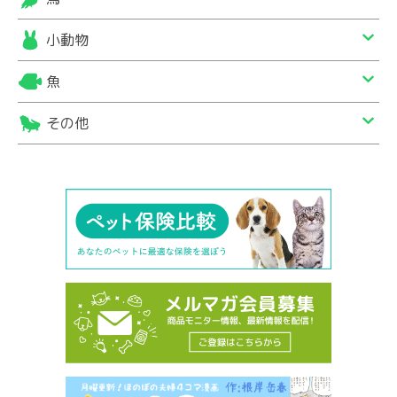
小動物
魚
その他