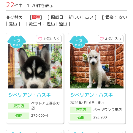
22
件中 1-20件を表示
並び替え
[
標準
] [ 掲載日：
新しい
|
古い
] [ 価格：
安い
|
高い
] [ 誕生日：
近い
|
遠い
]
お気に入り
お気に入り
シベリアン・ハスキー
シベリアン・ハスキー
2026年4月16日生まれ
ペットアミ喜多方
販売店
店
ペッツワン今市店
販売店
270,000円
価格
295,900
価格