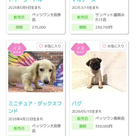
2026年5月9日生まれ
2026.3/16生まれ
ペッツワン大田原
サンペット盛岡み
販売店
販売店
店
たけ店
275,000
238,700円
価格
価格
お気に入り
お気に入り
ミニチュア・ダックスフ
パグ
ンド
2026/05/18生まれ
ペッツワン高萩店
販売店
2026年4月22日生まれ
ペッツワン大田原
338,000円
価格
販売店
店