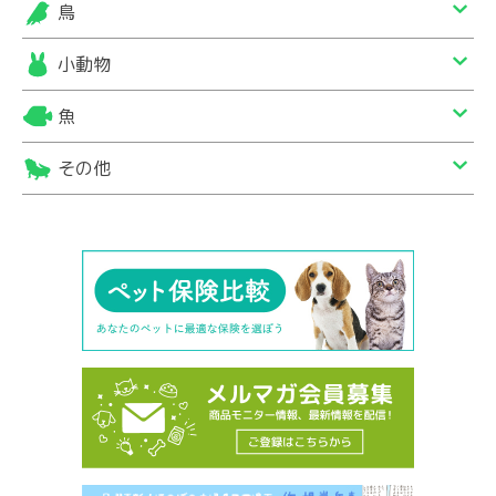
鳥
小動物
魚
その他