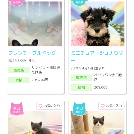
フレンチ・ブルドッグ
ミニチュア・シュナウザ
ー
2026.5/22生まれ
サンペット盛岡み
2026年4月19日生まれ
販売店
たけ店
ペッツワン大田原
販売店
店
293,700円
価格
209,000
価格
お気に入り
お気に入り