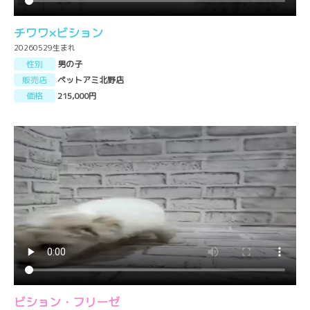
チワワ×ビション
20260529生まれ
性別
男の子
販売店
ペットアミ北野店
価格
215,000円
ビション・フリーゼ