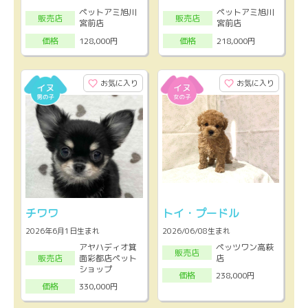
ペットアミ旭川
ペットアミ旭川
販売店
販売店
宮前店
宮前店
128,000円
218,000円
価格
価格
お気に入り
お気に入り
チワワ
トイ・プードル
2026年6月1日生まれ
2026/06/08生まれ
アヤハディオ箕
ペッツワン高萩
販売店
面彩都店ペット
店
販売店
ショップ
238,000円
価格
330,000円
価格