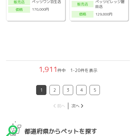
ペッツビレッジ磐
ペッツワン羽生店
販売店
販売店
田店
170,000円
価格
129,800円
価格
1,911
件中 1-20件を表示
1
2
3
4
5
前へ
次へ
都道府県からペットを探す