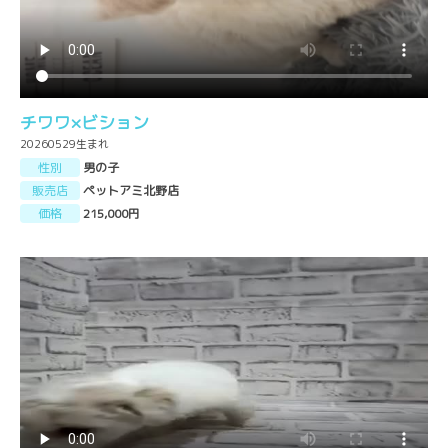
チワワ×ビション
20260529生まれ
性別
男の子
販売店
ペットアミ北野店
価格
215,000円