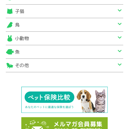
子猫
鳥
小動物
魚
その他