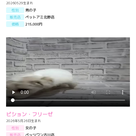
20260529生まれ
性別
男の子
販売店
ペットアミ北野店
価格
215,000円
ビション・フリーゼ
2026年5月26日生まれ
性別
女の子
販売店
ペッツワン古川店