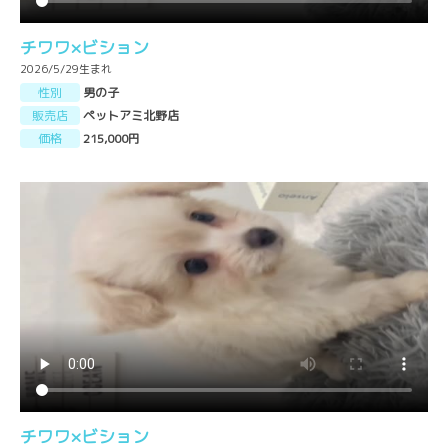
チワワ×ビション
2026/5/29生まれ
性別
男の子
販売店
ペットアミ北野店
価格
215,000円
チワワ×ビション