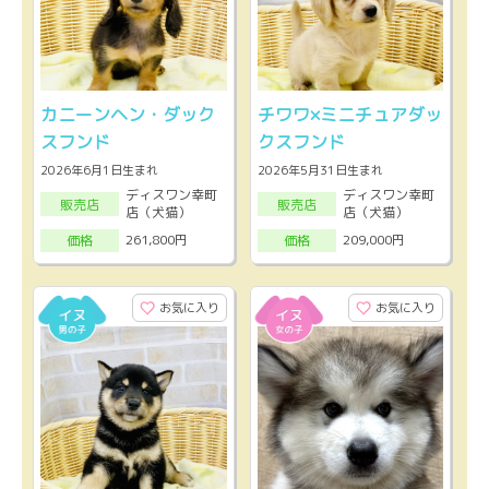
カニーンヘン・ダック
チワワ×ミニチュアダッ
スフンド
クスフンド
2026年6月1日生まれ
2026年5月31日生まれ
ディスワン幸町
ディスワン幸町
販売店
販売店
店（犬猫）
店（犬猫）
261,800円
209,000円
価格
価格
お気に入り
お気に入り