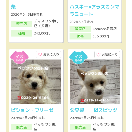
柴
ハスキー×アラスカンマ
ラミュート
2026年6月3日生まれ
ディスワン幸町
2026.5.4生まれ
販売店
店（犬猫）
Zoomore名取店
販売店
242,000円
価格
356,000円
価格
お気に入り
お気に入り
ビション・フリーゼ
父豆柴 母スピッツ
2026年5月26日生まれ
2026年5月23日生まれ
ペッツワン古川
ペッツワン古川
販売店
販売店
店
店