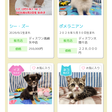
シー・ズー
ポメラニアン
2026/6/2生まれ
２０２６年５月３０日生まれ
ディスワン高崎
ディスワン大
販売店
販売店
矢中店
間々店
２２８,０００
258,000円
価格
価格
円
お気に入り
お気に入り