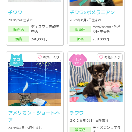
チワワ
チワワ×ポメラニアン
2026/6/8生まれ
2026年6月2日生まれ
ディスワン高崎矢
MewZoomoreみど
販売店
販売店
中店
り阿左美店
248,000円
258,000円
価格
価格
お気に入り
お気に入り
アメリカン・ショートヘ
チワワ
ア
２０２６年６月１日生まれ
ディスワン大間々
2026年4月13日生まれ
販売店