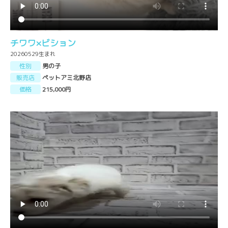
チワワ×ビション
20260529生まれ
性別
男の子
販売店
ペットアミ北野店
価格
215,000円