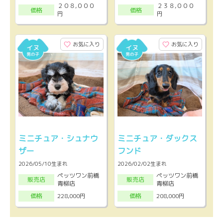
２０８,０００
２３８,０００
価格
価格
円
円
お気に入り
お気に入り
ミニチュア・シュナウ
ミニチュア・ダックス
ザー
フンド
2026/05/10生まれ
2026/02/02生まれ
ペッツワン前橋
ペッツワン前橋
販売店
販売店
青柳店
青柳店
228,000円
208,000円
価格
価格