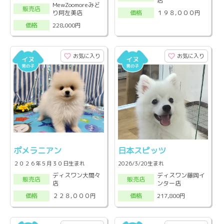
店
MewZoomoreみど
販売店
り阿左美店
１９８,０００円
価格
228,000円
価格
お気に入り
お気に入り
ポメラニアン
日本スピッツ
２０２６年５月３０日生まれ
2026/3/20生まれ
ディスワン大間々
ディスワン藤岡イ
販売店
販売店
店
ンター店
２２８,０００円
217,800円
価格
価格