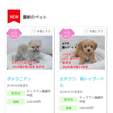
NEW
最新のペット
お気に入り
お気に入り
ポメラニアン
父チワワ、母トイプード
ル
2026/6/6生まれ
ディスワン高崎矢
2026/5/31生まれ
販売店
中店
ディスワン高崎矢
販売店
中店
228,000円
価格
208,000円
価格