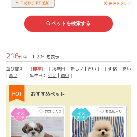
こだわり条件追加
条件をクリア
216
件中 1-20件を表示
並び替え
[
標準
] [ 掲載日：
新しい
|
古い
] [ 価格：
安い
|
高い
] [ 誕生日：
近い
|
遠い
]
HOT
おすすめペット
お気に入り
お気に入り