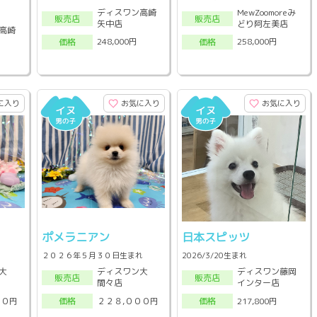
ディスワン高崎
MewZoomoreみ
販売店
販売店
矢中店
どり阿左美店
高崎
248,000円
258,000円
価格
価格
に入り
お気に入り
お気に入り
ポメラニアン
日本スピッツ
２０２６年５月３０日生まれ
2026/3/20生まれ
大
ディスワン大
ディスワン藤岡
販売店
販売店
間々店
インター店
００円
２２８,０００円
217,800円
価格
価格