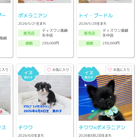
プー
ポメラニアン
トイ・プードル
2026/5/21生まれ
2026/5/26生まれ
ディスワン高崎
ディスワン高崎
販売店
販売店
矢中店
矢中店
高崎
238,000円
238,000円
価格
価格
に入り
お気に入り
お気に入り
クス
チワワ
チワワ×ポメラニアン
2026/6/8生まれ
2026年6月2日生まれ