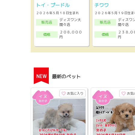
トイ・プードル
チワワ
２０２６年５月１８日生まれ
２０２６年５月１９日生ま
ディスワン大
ディスワ
販売店
販売店
間々店
間々店
２０８,０００
２３８,０
価格
価格
円
円
NEW
最新のペット
お気に入り
お気