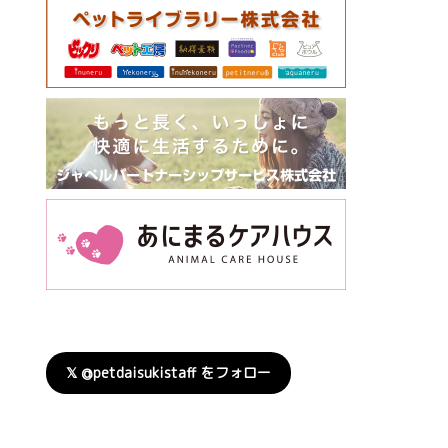
𝕏 @petdaisukistaff をフォロー