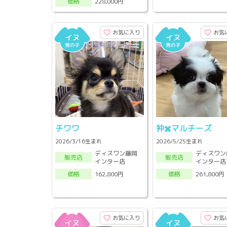
228,000円
価格
お気に入り
お気
チワワ
狆✖️マルチーズ
2026/3/16生まれ
2026/5/25生まれ
ディスワン藤岡
ディスワン
販売店
販売店
インター店
インター店
162,800円
261,800円
価格
価格
お気に入り
お気