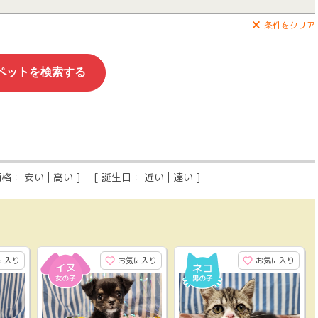
条件をクリア
価格：
安い
|
高い
] [ 誕生日：
近い
|
遠い
]
に入り
お気に入り
お気に入り