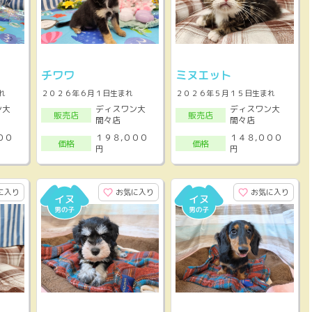
チワワ
ミヌエット
れ
２０２６年６月１日生まれ
２０２６年５月１５日生まれ
ン大
ディスワン大
ディスワン大
販売店
販売店
間々店
間々店
００
１９８,０００
１４８,０００
価格
価格
円
円
に入り
お気に入り
お気に入り