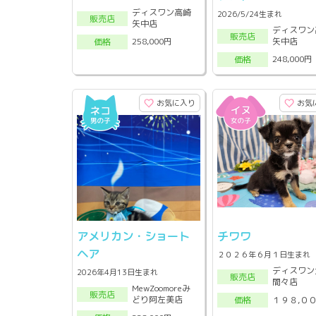
ディスワン高崎
2026/5/24生まれ
販売店
矢中店
ディスワン
販売店
矢中店
258,000円
価格
248,000円
価格
お気に入り
お気
アメリカン・ショート
チワワ
ヘア
２０２６年６月１日生まれ
ディスワン
2026年4月13日生まれ
販売店
間々店
MewZoomoreみ
販売店
どり阿左美店
１９８,０
価格