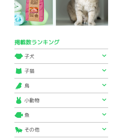
掲載数ランキング
子犬
子猫
鳥
小動物
魚
その他