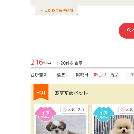
こだわり条件追加
216
件中 1-20件を表示
並び替え
[
標準
] [ 掲載日：
新しい
|
古い
] [ 
HOT
おすすめペット
お気に入り
お気