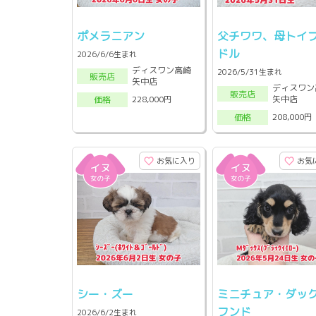
ポメラニアン
父チワワ、母トイ
ドル
2026/6/6生まれ
ディスワン高崎
2026/5/31生まれ
販売店
矢中店
ディスワン
販売店
矢中店
228,000円
価格
208,000円
価格
お気に入り
お気
シー・ズー
ミニチュア・ダッ
フンド
2026/6/2生まれ