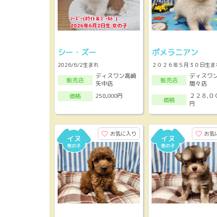
シー・ズー
ポメラニアン
2026/6/2生まれ
２０２６年５月３０日生ま
ディスワン高崎
ディスワ
販売店
販売店
矢中店
間々店
２２８,０
258,000円
価格
価格
円
お気に入り
お気