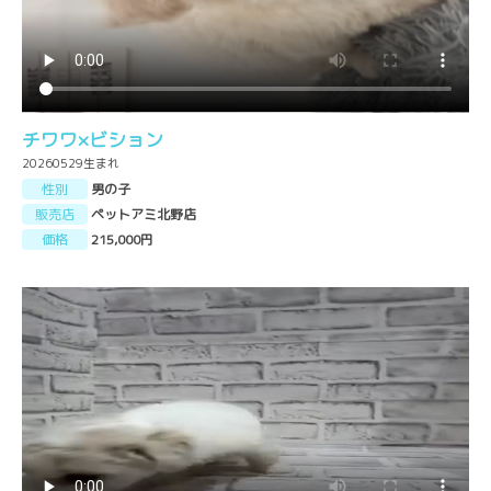
チワワ×ビション
20260529生まれ
性別
男の子
販売店
ペットアミ北野店
価格
215,000円