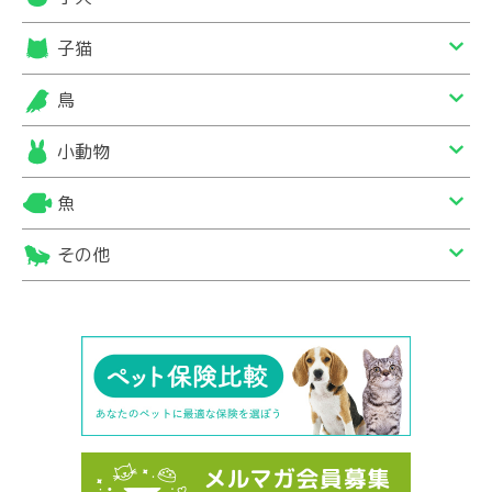
子猫
鳥
小動物
魚
その他