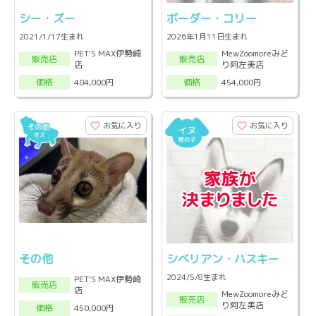
シー・ズー
ボーダー・コリー
2021/1/17生まれ
2026年1月11日生まれ
PET'S MAX伊勢崎
MewZoomoreみど
販売店
販売店
店
り阿左美店
484,000円
454,000円
価格
価格
お気に入り
お気に入り
その他
シベリアン・ハスキー
2024/5/8生まれ
PET'S MAX伊勢崎
販売店
店
MewZoomoreみど
販売店
り阿左美店
450,000円
価格