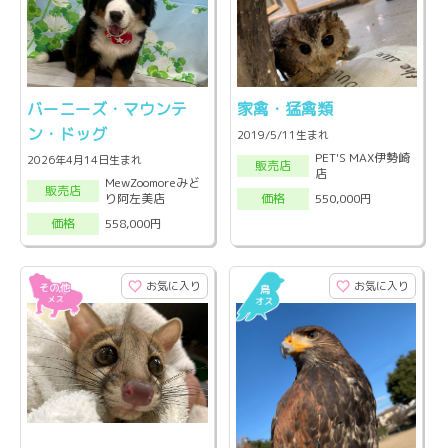
バーニーズ・マウンテ
家禽・猛禽類
ン・ドッグ
2019/5/11生まれ
PET'S MAX伊勢崎
2026年4月14日生まれ
販売店
店
MewZoomoreみど
販売店
り阿左美店
550,000円
価格
558,000円
価格
お気に入り
お気に入り