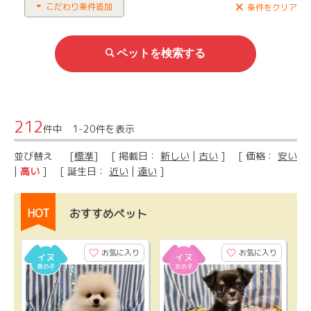
こだわり条件追加
条件をクリア
212
件中 1-20件を表示
並び替え
[
標準
] [ 掲載日：
新しい
|
古い
] [ 価格：
安い
|
高い
] [ 誕生日：
近い
|
遠い
]
HOT
おすすめペット
お気に入り
お気に入り