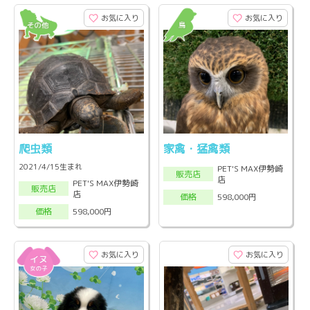
お気に入り
お気に入り
爬虫類
家禽・猛禽類
2021/4/15生まれ
PET'S MAX伊勢崎
販売店
店
PET'S MAX伊勢崎
販売店
店
598,000円
価格
598,000円
価格
お気に入り
お気に入り