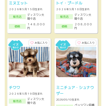
ミヌエット
トイ・プードル
２０２６年５月１５日生まれ
２０２６年５月１８日生まれ
ディスワン大
ディスワン大
販売店
販売店
間々店
間々店
１４８,０００
２０８,０００
価格
価格
円
円
お気に入り
お気に入り
チワワ
ミニチュア・シュナウ
ザー
２０２６年５月１９日生まれ
ディスワン大
2026/05/10生まれ
販売店
間々店
ペッツワン前橋