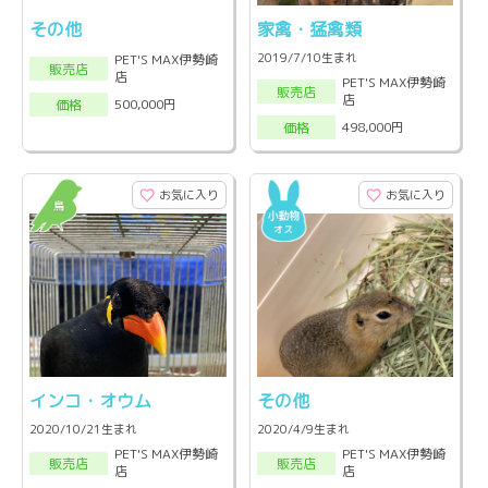
その他
家禽・猛禽類
2019/7/10生まれ
PET'S MAX伊勢崎
販売店
店
PET'S MAX伊勢崎
販売店
店
500,000円
価格
498,000円
価格
お気に入り
お気に入り
インコ・オウム
その他
2020/10/21生まれ
2020/4/9生まれ
PET'S MAX伊勢崎
PET'S MAX伊勢崎
販売店
販売店
店
店