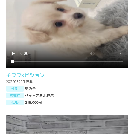
チワワ×ビション
20260529生まれ
性別
男の子
販売店
ペットアミ北野店
価格
215,000円