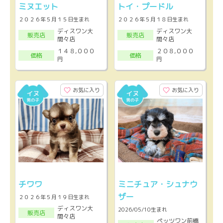
ミヌエット
トイ・プードル
２０２６年５月１５日生まれ
２０２６年５月１８日生まれ
ディスワン大
ディスワン大
販売店
販売店
間々店
間々店
１４８,０００
２０８,０００
価格
価格
円
円
お気に入り
お気に入り
チワワ
ミニチュア・シュナウ
ザー
２０２６年５月１９日生まれ
ディスワン大
2026/05/10生まれ
販売店
間々店
ペッツワン前橋