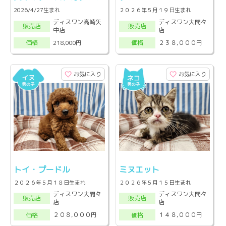
2026/4/27生まれ
２０２６年５月１９日生まれ
ディスワン高崎矢
ディスワン大間々
販売店
販売店
中店
店
218,000円
２３８,０００円
価格
価格
お気に入り
お気に入り
トイ・プードル
ミヌエット
２０２６年５月１８日生まれ
２０２６年５月１５日生まれ
ディスワン大間々
ディスワン大間々
販売店
販売店
店
店
２０８,０００円
１４８,０００円
価格
価格