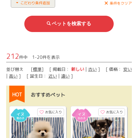
こだわり条件追加
条件をクリア
212
件中 1-20件を表示
並び替え
[
標準
] [ 掲載日：
新しい
|
古い
] [ 価格：
安い
|
高い
] [ 誕生日：
近い
|
遠い
]
HOT
おすすめペット
お気に入り
お気に入り