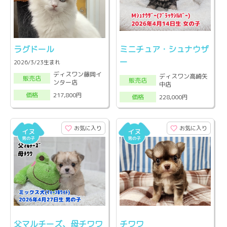
ラグドール
ミニチュア・シュナウザ
ー
2026/3/23生まれ
ディスワン藤岡イ
ディスワン高崎矢
販売店
販売店
ンター店
中店
217,800円
価格
228,000円
価格
お気に入り
お気に入り
父マルチーズ、母チワワ
チワワ