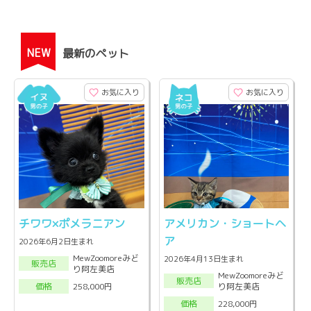
NEW
最新のペット
お気に入り
お気に入り
チワワ×ポメラニアン
アメリカン・ショートヘ
ア
2026年6月2日生まれ
MewZoomoreみど
2026年4月13日生まれ
販売店
り阿左美店
MewZoomoreみど
販売店
り阿左美店
258,000円
価格
228,000円
価格