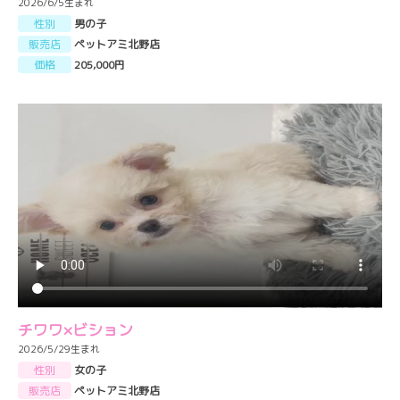
2026/6/5生まれ
性別
男の子
販売店
ペットアミ北野店
価格
205,000円
チワワ×ビション
2026/5/29生まれ
性別
女の子
販売店
ペットアミ北野店