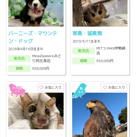
バーニーズ・マウンテ
家禽・猛禽類
ン・ドッグ
2019/5/11生まれ
PET'S MAX伊勢崎
2026年4月14日生まれ
販売店
店
MewZoomoreみど
販売店
り阿左美店
550,000円
価格
558,000円
価格
お気に入り
お気に入り