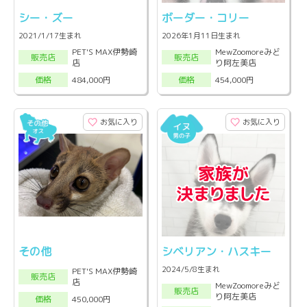
シー・ズー
ボーダー・コリー
2021/1/17生まれ
2026年1月11日生まれ
PET'S MAX伊勢崎
MewZoomoreみど
販売店
販売店
店
り阿左美店
484,000円
454,000円
価格
価格
お気に入り
お気に入り
その他
シベリアン・ハスキー
2024/5/8生まれ
PET'S MAX伊勢崎
販売店
店
MewZoomoreみど
販売店
り阿左美店
450,000円
価格