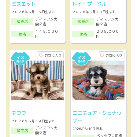
ミヌエット
トイ・プードル
２０２６年５月１５日生まれ
２０２６年５月１８日生まれ
ディスワン大
ディスワン大
販売店
販売店
間々店
間々店
１４８,０００
２０８,０００
価格
価格
円
円
お気に入り
お気に入り
チワワ
ミニチュア・シュナウ
ザー
２０２６年５月１９日生まれ
ディスワン大
2026/05/10生まれ
販売店
間々店
ペッツワン前橋