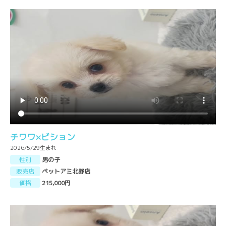
チワワ×ビション
2026/5/29生まれ
性別
男の子
販売店
ペットアミ北野店
価格
215,000円