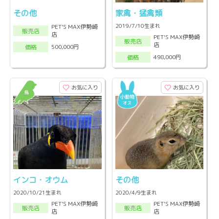
その他
家禽・猛禽類
2019/7/10生まれ
PET'S MAX伊勢崎
販売店
店
PET'S MAX伊勢崎
販売店
店
500,000円
価格
498,000円
価格
お気に入り
お気に入り
インコ・オウム
その他
2020/10/21生まれ
2020/4/9生まれ
PET'S MAX伊勢崎
PET'S MAX伊勢崎
販売店
販売店
店
店