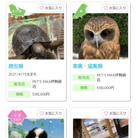
お気に入り
お気に入り
爬虫類
家禽・猛禽類
2021/4/15生まれ
PET'S MAX伊勢崎
販売店
店
PET'S MAX伊勢崎
販売店
店
598,000円
価格
598,000円
価格
お気に入り
お気に入り