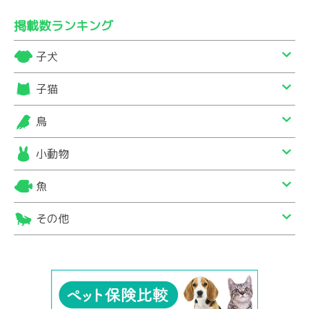
掲載数ランキング
子犬
子猫
鳥
小動物
魚
その他