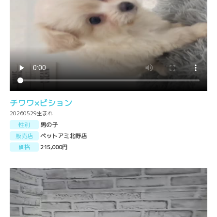
チワワ×ビション
20260529生まれ
性別
男の子
販売店
ペットアミ北野店
価格
215,000円