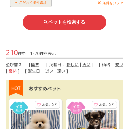
こだわり条件追加
条件をクリア
210
件中 1-20件を表示
並び替え
[
標準
] [ 掲載日：
新しい
|
古い
] [ 価格：
安い
|
高い
] [ 誕生日：
近い
|
遠い
]
HOT
おすすめペット
お気に入り
お気に入り