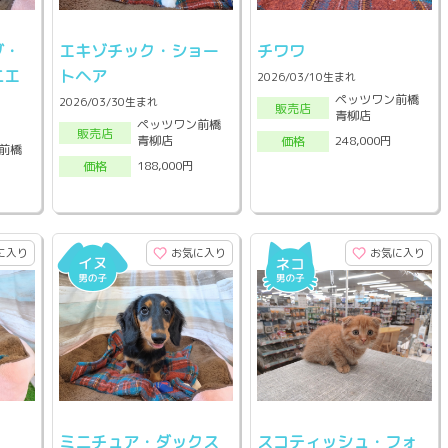
グ・
エキゾチック・ショー
チワワ
ニエ
トヘア
2026/03/10生まれ
ペッツワン前橋
2026/03/30生まれ
販売店
青柳店
ペッツワン前橋
販売店
青柳店
248,000円
価格
前橋
188,000円
価格
に入り
お気に入り
お気に入り
ミニチュア・ダックス
スコティッシュ・フォ