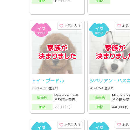
198,000円
価格
価格
お気に入り
お気
トイ・プードル
シベリアン・ハス
2024/6/20生まれ
2024/5/8生まれ
MewZoomoreみ
MewZoomo
販売店
販売店
どり阿左美店
どり阿左美
298,000円
448,000円
価格
価格
お気に入り
お気