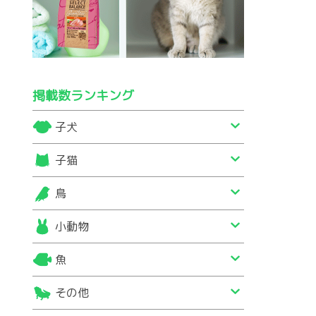
掲載数ランキング
子犬
子猫
鳥
小動物
魚
その他