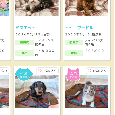
ミヌエット
トイ・プードル
２０２６年５月１５日生まれ
２０２６年５月１８日生まれ
ン大
ディスワン大
ディスワン大
販売店
販売店
間々店
間々店
００
１４８,０００
２０８,０００
価格
価格
円
円
に入り
お気に入り
お気に入り