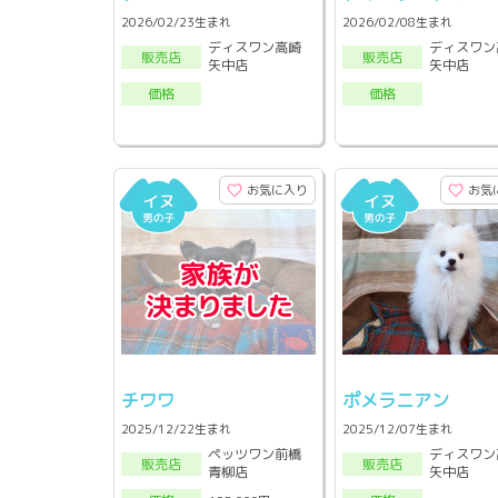
2026/02/23生まれ
2026/02/08生まれ
ディスワン高崎
ディスワン
販売店
販売店
矢中店
矢中店
価格
価格
お気に入り
お気
チワワ
ポメラニアン
2025/12/22生まれ
2025/12/07生まれ
ペッツワン前橋
ディスワン
販売店
販売店
青柳店
矢中店