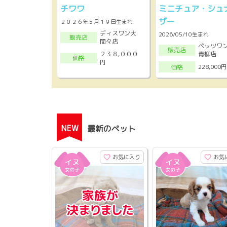
チワワ
ミニチュア・シュ
ザー
２０２６年５月１９日生まれ
ディスワン大
2026/05/10生まれ
販売店
間々店
ペッツワ
販売店
２３８,０００
青柳店
価格
円
228,000円
価格
NEW
最新のペット
お気に入り
お気