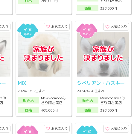
どり阿左美店
268,000円
価格
328,000円
価格
に入り
お気に入り
お気に入り
キー
MIX
シベリアン・ハスキー
2024/5/12生まれ
2024/4/28生まれ
reみ
MewZoomoreみ
MewZoomoreみ
販売店
販売店
店
どり阿左美店
どり阿左美店
408,000円
398,000円
価格
価格
に入り
お気に入り
お気に入り