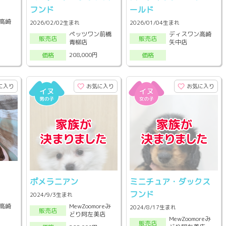
フンド
ールド
高崎
2026/02/02生まれ
2026/01/04生まれ
ペッツワン前橋
ディスワン高崎
販売店
販売店
青柳店
矢中店
208,000円
価格
価格
に入り
お気に入り
お気に入り
ポメラニアン
ミニチュア・ダックス
フンド
2024/9/3生まれ
高崎
MewZoomoreみ
2024/8/17生まれ
販売店
どり阿左美店
MewZoomoreみ
販売店