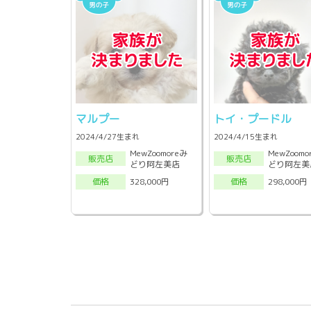
マルプー
トイ・プードル
2024/4/27生まれ
2024/4/15生まれ
MewZoomoreみ
MewZoomo
販売店
販売店
どり阿左美店
どり阿左美
328,000円
298,000円
価格
価格