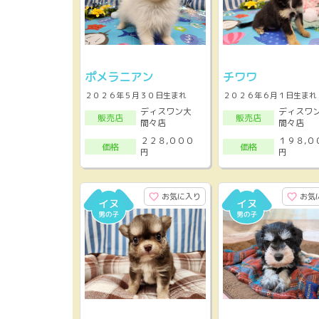
ポメラニアン
チワワ
２０２６年５月３０日生まれ
２０２６年６月１日生まれ
ディスワン大
ディスワ
販売店
販売店
間々店
間々店
２２８,０００
１９８,０
価格
価格
円
円
お気に入り
お気