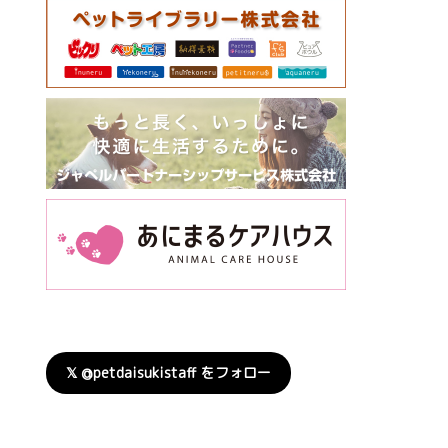
𝕏 @petdaisukistaff をフォロー