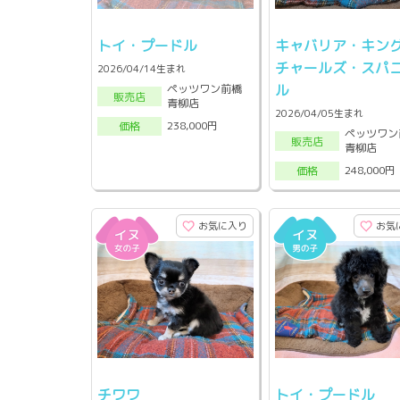
トイ・プードル
キャバリア・キン
チャールズ・スパ
2026/04/14生まれ
ル
ペッツワン前橋
販売店
青柳店
2026/04/05生まれ
238,000円
価格
ペッツワン
販売店
青柳店
248,000円
価格
お気に入り
お気
チワワ
トイ・プードル