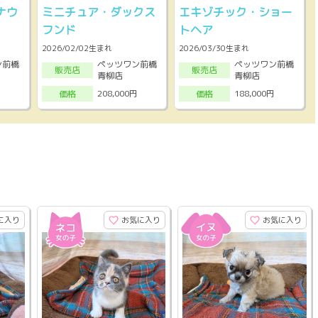
ナウ
ミニチュア・ダックス
エキゾチック・ショー
フンド
トヘア
2026/02/02生まれ
2026/03/30生まれ
ン前橋
ペッツワン前橋
ペッツワン前橋
販売店
販売店
青柳店
青柳店
208,000円
188,000円
価格
価格
に入り
お気に入り
お気に入り