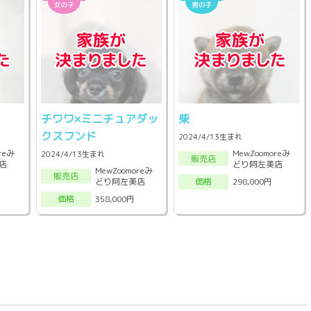
チワワ×ミニチュアダッ
柴
クスフンド
2024/4/13生まれ
reみ
MewZoomoreみ
2024/4/13生まれ
販売店
店
どり阿左美店
MewZoomoreみ
販売店
どり阿左美店
298,000円
価格
358,000円
価格