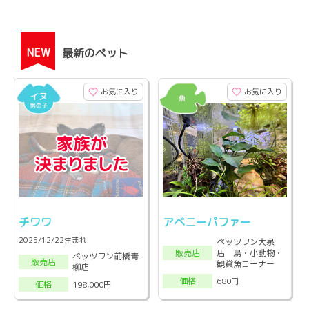
NEW
最新のペット
お気に入り
お気に入り
チワワ
アベニーパファー
2025/12/22生まれ
ペッツワン大泉
店 鳥・小動物・
販売店
ペッツワン前橋青
販売店
観賞魚コーナー
柳店
680円
価格
198,000円
価格