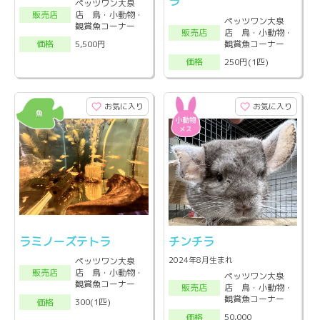
ラ
ペッツワン大泉
店 鳥・小動物・
販売店
ペッツワン大泉
観賞魚コーナー
店 鳥・小動物・
販売店
観賞魚コーナー
5,500円
価格
250円(1匹)
価格
お気に入り
お気に入り
ラミノーズテトラ
チンチラ
2024年8月生まれ
ペッツワン大泉
店 鳥・小動物・
販売店
ペッツワン大泉
観賞魚コーナー
店 鳥・小動物・
販売店
観賞魚コーナー
300(1匹)
価格
50,000
価格