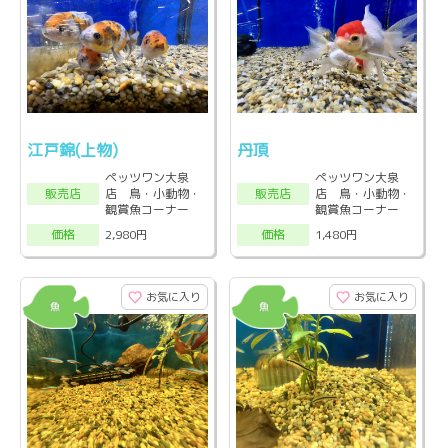
江戸錦(上物)
丹頂
ペッツワン大泉
ペッツワン大泉
店 鳥・小動物・
店 鳥・小動物・
販売店
販売店
観賞魚コーナー
観賞魚コーナー
2,980円
1,480円
価格
価格
お気に入り
お気に入り