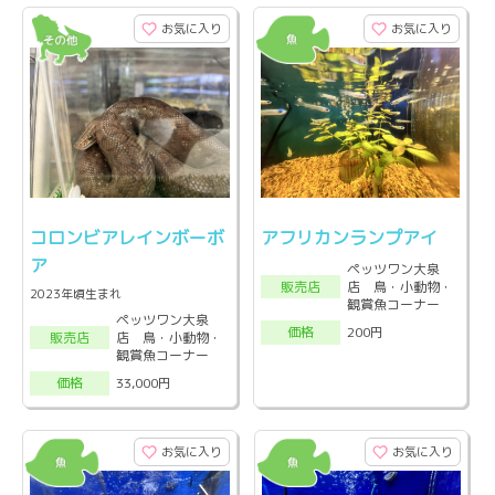
お気に入り
お気に入り
コロンビアレインボーボ
アフリカンランプアイ
ア
ペッツワン大泉
店 鳥・小動物・
販売店
2023年頃生まれ
観賞魚コーナー
ペッツワン大泉
200円
価格
店 鳥・小動物・
販売店
観賞魚コーナー
33,000円
価格
お気に入り
お気に入り