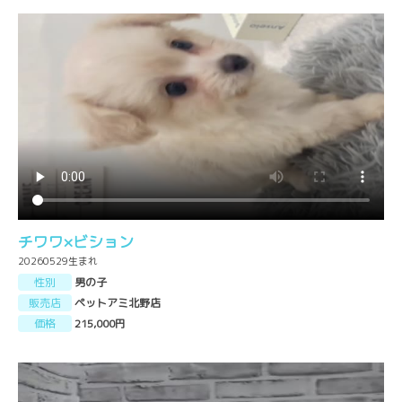
チワワ×ビション
20260529生まれ
性別
男の子
販売店
ペットアミ北野店
価格
215,000円