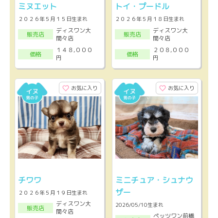
ミヌエット
トイ・プードル
２０２６年５月１５日生まれ
２０２６年５月１８日生まれ
ディスワン大
ディスワン大
販売店
販売店
間々店
間々店
１４８,０００
２０８,０００
価格
価格
円
円
お気に入り
お気に入り
チワワ
ミニチュア・シュナウ
ザー
２０２６年５月１９日生まれ
ディスワン大
2026/05/10生まれ
販売店
間々店
ペッツワン前橋