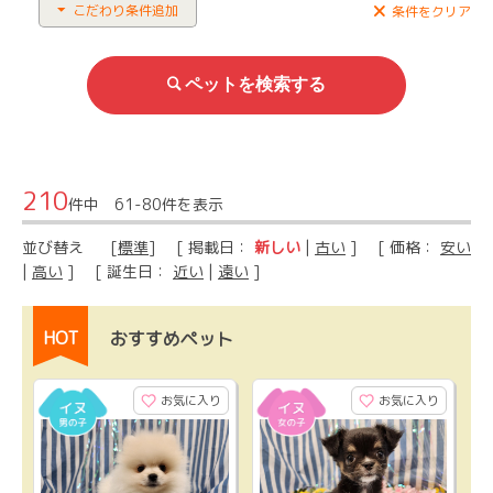
こだわり条件追加
条件をクリア
210
件中 61-80件を表示
並び替え
[
標準
] [ 掲載日：
新しい
|
古い
] [ 価格：
安い
|
高い
] [ 誕生日：
近い
|
遠い
]
HOT
おすすめペット
お気に入り
お気に入り