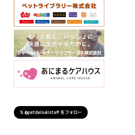
𝕏 @petdaisukistaff をフォロー