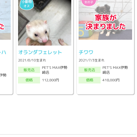
ーハ
オランダフェレット
チワワ
2021/8/10生まれ
2021/7/3生まれ
PET'S MAX伊勢
PET'S MAX伊勢
販売店
販売店
崎店
崎店
X伊勢
112,800円
418,000円
価格
価格