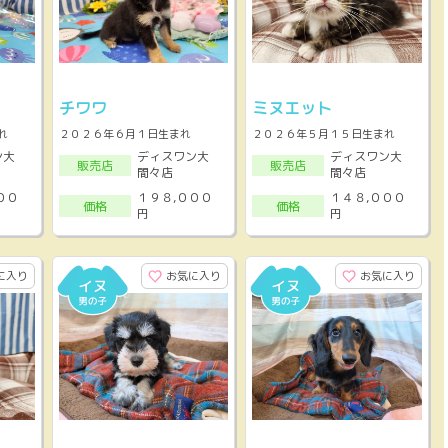
チワワ
ミヌエット
れ
２０２６年６月１日生まれ
２０２６年５月１５日生まれ
ン大
ディスワン大
ディスワン大
販売店
販売店
間々店
間々店
００
１９８,０００
１４８,０００
価格
価格
円
円
に入り
お気に入り
お気に入り