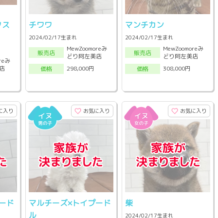
クス
チワワ
マンチカン
2024/02/17生まれ
2024/02/17生まれ
MewZoomoreみ
MewZoomoreみ
販売店
販売店
どり阿左美店
どり阿左美店
reみ
店
298,000円
308,000円
価格
価格
に入り
お気に入り
お気に入り
ード
マルチーズ×トイプード
柴
ル
2024/02/17生まれ