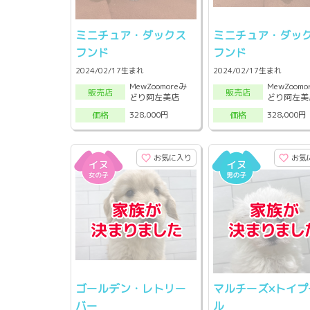
ミニチュア・ダックス
ミニチュア・ダッ
フンド
フンド
2024/02/17生まれ
2024/02/17生まれ
MewZoomoreみ
MewZoomo
販売店
販売店
どり阿左美店
どり阿左美
328,000円
328,000円
価格
価格
お気に入り
お気
ゴールデン・レトリー
マルチーズ×トイプ
バー
ル