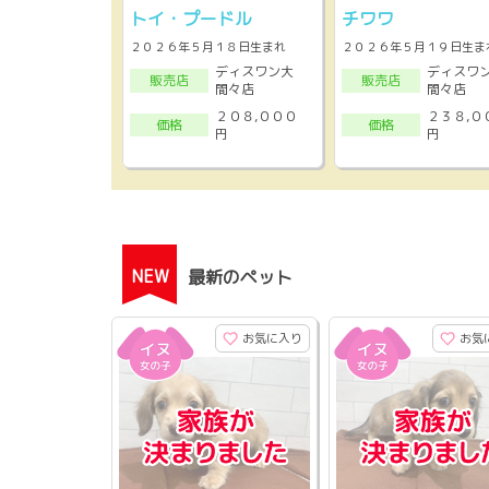
トイ・プードル
チワワ
２０２６年５月１８日生まれ
２０２６年５月１９日生ま
ディスワン大
ディスワ
販売店
販売店
間々店
間々店
２０８,０００
２３８,０
価格
価格
円
円
NEW
最新のペット
お気に入り
お気