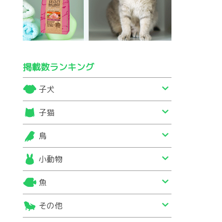
掲載数ランキング
子犬
子猫
鳥
小動物
魚
その他