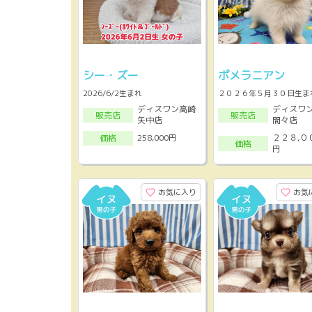
シー・ズー
ポメラニアン
2026/6/2生まれ
２０２６年５月３０日生ま
ディスワン高崎
ディスワ
販売店
販売店
矢中店
間々店
２２８,０
258,000円
価格
価格
円
お気に入り
お気