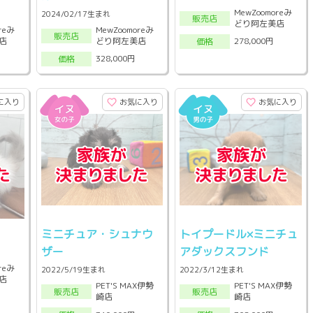
MewZoomoreみ
2024/02/17生まれ
販売店
どり阿左美店
reみ
MewZoomoreみ
販売店
店
どり阿左美店
278,000円
価格
328,000円
価格
に入り
お気に入り
お気に入り
ミニチュア・シュナウ
トイプードル×ミニチュ
ザー
アダックスフンド
reみ
2022/5/19生まれ
2022/3/12生まれ
店
PET'S MAX伊勢
PET'S MAX伊勢
販売店
販売店
崎店
崎店