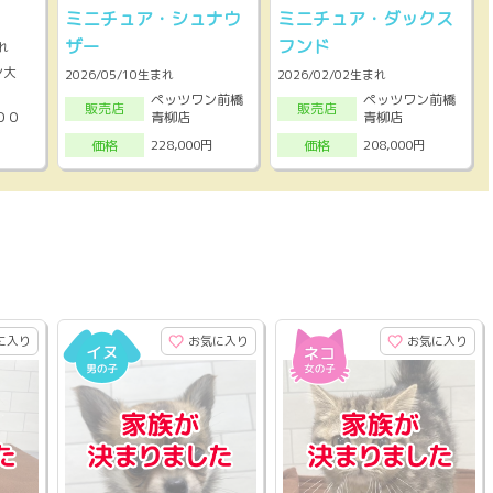
ミニチュア・シュナウ
ミニチュア・ダックス
ザー
フンド
れ
ン大
2026/05/10生まれ
2026/02/02生まれ
ペッツワン前橋
ペッツワン前橋
販売店
販売店
００
青柳店
青柳店
228,000円
208,000円
価格
価格
に入り
お気に入り
お気に入り