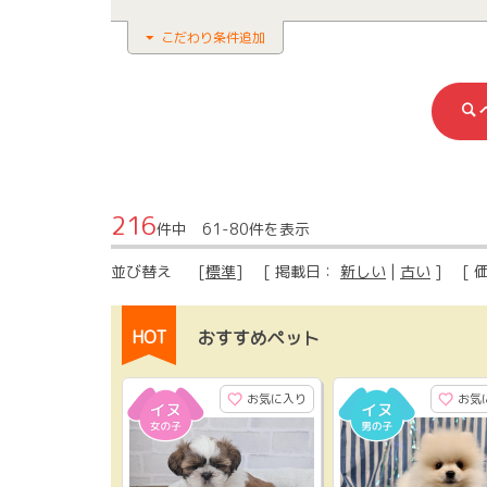
こだわり条件追加
216
件中 61-80件を表示
並び替え
[
標準
] [ 掲載日：
新しい
|
古い
] [ 
HOT
おすすめペット
お気に入り
お気