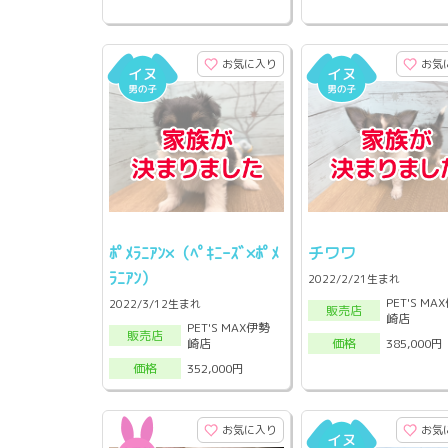
お気に入り
お気
ﾎﾟﾒﾗﾆｱﾝ×（ﾍﾟｷﾆｰｽﾞ×ﾎﾟﾒ
チワワ
ﾗﾆｱﾝ）
2022/2/21生まれ
PET'S MA
2022/3/12生まれ
販売店
崎店
PET'S MAX伊勢
販売店
崎店
385,000円
価格
352,000円
価格
お気に入り
お気