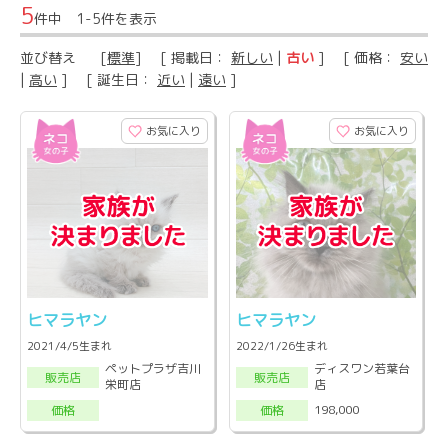
5
件中 1-5件を表示
並び替え
[
標準
] [ 掲載日：
新しい
|
古い
] [ 価格：
安い
|
高い
] [ 誕生日：
近い
|
遠い
]
お気に入り
お気に入り
ヒマラヤン
ヒマラヤン
2021/4/5生まれ
2022/1/26生まれ
ペットプラザ吉川
ディスワン若葉台
販売店
販売店
栄町店
店
198,000
価格
価格