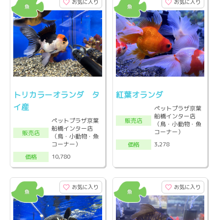
お気に入り
お気に入り
トリカラーオランダ タ
紅葉オランダ
イ産
ペットプラザ京葉
船橋インター店
販売店
ペットプラザ京葉
（鳥・小動物・魚
船橋インター店
コーナー）
販売店
（鳥・小動物・魚
コーナー）
3,278
価格
10,780
価格
お気に入り
お気に入り