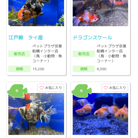
江戸錦 タイ産
ドラゴンスケール
ペットプラザ京葉
ペットプラザ京葉
船橋インター店
船橋インター店
販売店
販売店
（鳥・小動物・魚
（鳥・小動物・魚
コーナー）
コーナー）
13,200
6,380
価格
価格
お気に入り
お気に入り