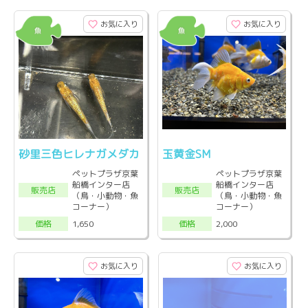
お気に入り
お気に入り
砂里三色ヒレナガメダカ
玉黄金SM
ペットプラザ京葉
ペットプラザ京葉
船橋インター店
船橋インター店
販売店
販売店
（鳥・小動物・魚
（鳥・小動物・魚
コーナー）
コーナー）
1,650
2,000
価格
価格
お気に入り
お気に入り