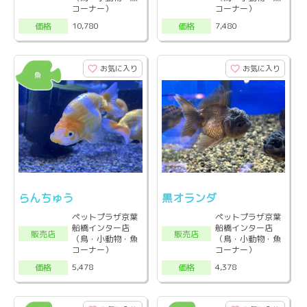
コーナー）
コーナー）
10,780
7,480
価格
価格
お気に入り
お気に入り
らんちゅう
黒オランダ
ペットプラザ京葉
ペットプラザ京葉
船橋インター店
船橋インター店
販売店
販売店
（鳥・小動物・魚
（鳥・小動物・魚
コーナー）
コーナー）
5,478
4,378
価格
価格