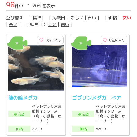
98
件中 1-20件を表示
並び替え
[
標準
] [ 掲載日：
新しい
|
古い
] [ 価格：
安い
|
高い
] [ 誕生日：
近い
|
遠い
]
お気に入り
お気に入り
龍の瞳メダカ
ゴブリンメダカ ペア
ペットプラザ京葉
ペットプラザ京葉
船橋インター店
船橋インター店
販売店
販売店
（鳥・小動物・魚
（鳥・小動物・魚
コーナー）
コーナー）
2,200
5,500
価格
価格