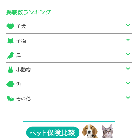
掲載数ランキング
子犬
子猫
鳥
小動物
魚
その他