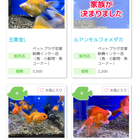
玉黄金L
ルアンモルフォメダカ
ペットプラザ京葉
ペットプラザ京葉
船橋インター店
船橋インター店
販売店
販売店
（鳥・小動物・魚
（鳥・小動物・魚
コーナー）
コーナー）
3,300
2,200
価格
価格
お気に入り
お気に入り