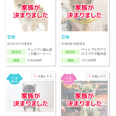
豆柴
豆柴
2025/10/10生まれ
25年8月7日生まれ
ペッツワン城山店
ペットプラザアク
販売店
販売店
（犬猫コーナー）
ロスプラザ稲沢店
328,000円
137,500円
価格
価格
お気に入り
お気に入り