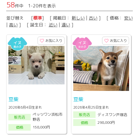
58
件中 1-20件を表示
並び替え
[
標準
] [ 掲載日：
新しい
|
古い
] [ 価格：
安い
|
高い
] [ 誕生日：
近い
|
遠い
]
お気に入り
お気に入り
豆柴
豆柴
2026年6月4日生まれ
2026年4月25日生まれ
ペッツワン浜松市
ディスワン戸塚店
販売店
販売店
野店
298,000円
価格
158,000円
価格