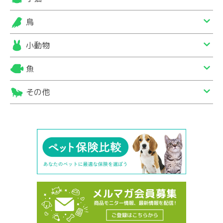
鳥
小動物
魚
その他