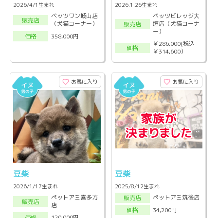
2026/4/1生まれ
2026.1.26生まれ
ペッツワン城山店
ペッツビレッジ大
販売店
（犬猫コーナー）
垣店（犬猫コーナ
販売店
ー）
358,000円
価格
￥286,000(税込
価格
￥314,600）
お気に入り
お気に入り
豆柴
豆柴
2026/1/17生まれ
2025/8/12生まれ
ペットアミ喜多方
ペットアミ筑後店
販売店
販売店
店
34,200円
価格
120,000円
価格