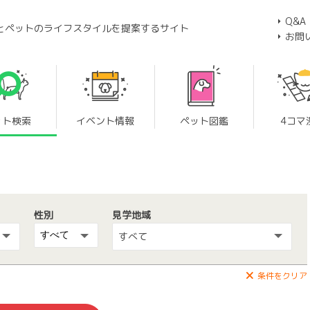
Q&A
とペットのライフスタイルを提案するサイト
お問
ット検索
イベント情報
ペット図鑑
4コマ
性別
見学地域
すべて
条件をクリア