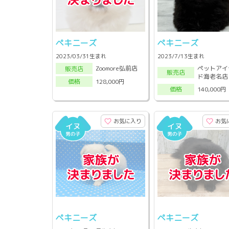
ペキニーズ
ペキニーズ
2023/03/31生まれ
2023/7/13生まれ
ペットアイ
Zoomore弘前店
販売店
販売店
ド海老名店
128,000円
価格
140,000円
価格
お気に入り
お気
ペキニーズ
ペキニーズ