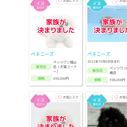
お気に入り
お気
ペキニーズ
ペキニーズ
2022年10月8日生まれ
ペッツワン城山
店（犬猫コーナ
販売店
ペッツワン
販売店
ー）
場店
438,000円
価格
398,000円
価格
お気に入り
お気