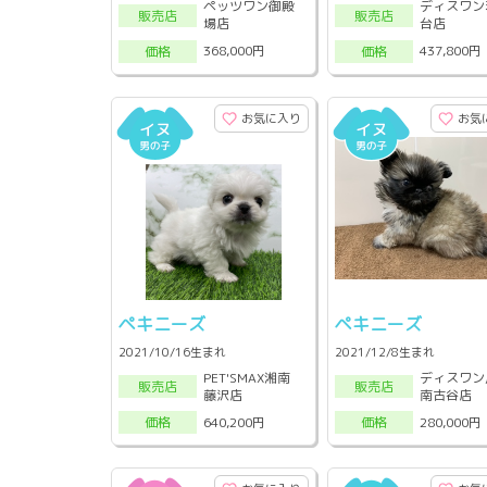
ペッツワン御殿
ディスワン
販売店
販売店
場店
台店
368,000円
437,800円
価格
価格
お気に入り
お気
ペキニーズ
ペキニーズ
2021/10/16生まれ
2021/12/8生まれ
PET'SMAX湘南
ディスワン
販売店
販売店
藤沢店
南古谷店
640,200円
280,000円
価格
価格