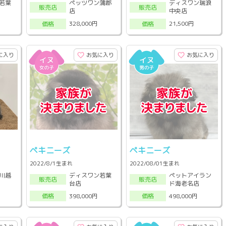
若葉
ペッツワン蒲郡
ディスワン瑞浪
販売店
販売店
店
中央店
328,000円
21,500円
価格
価格
に入り
お気に入り
お気に入り
ペキニーズ
ペキニーズ
2022/8/1生まれ
2022/08/01生まれ
川越
ディスワン若葉
ペットアイラン
販売店
販売店
台店
ド海老名店
398,000円
498,000円
価格
価格