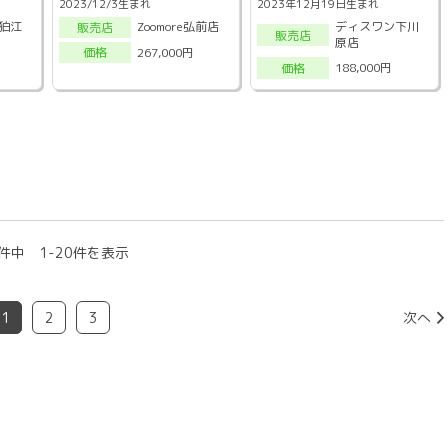
2023/12/3生まれ
2023年12月19日生まれ
狛江
ディスワン下川
Zoomore弘前店
販売店
販売店
原店
267,000円
価格
188,000円
価格
件中 1-20件を表示
1
2
3
次へ