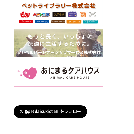
𝕏 @petdaisukistaff をフォロー