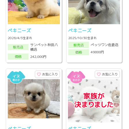
ペキニーズ
ペキニーズ
2026/4/3生まれ
2025/10/30生まれ
サンペット秋田八
ペッツワン佐倉店
販売店
販売店
橋店
49800円
価格
242,000円
価格
お気に入り
お気に入り
ペキニーズ
ペキニーズ