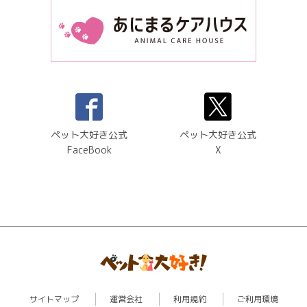
ペット大好き公式
ペット大好き公式
FaceBook
X
サイトマップ
運営会社
利用規約
ご利用環境