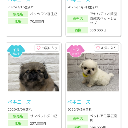
2026/3/16生まれ
2026年3月9日生まれ
アヤハディオ箕面
ペッツワン羽生店
販売店
彩都店ペットショ
販売店
70,000円
価格
ップ
330,000円
価格
お気に入り
お気に入り
ペキニーズ
ペキニーズ
2026/3/6生まれ
2026/3/3生まれ
ペットアミ帯広南
サンペット矢巾店
販売店
販売店
店
237,000円
価格
298,000円
価格