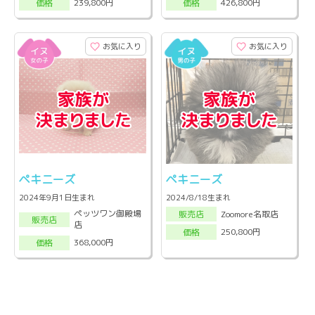
239,800円
426,800円
価格
価格
お気に入り
お気に入り
ペキニーズ
ペキニーズ
2024年9月1日生まれ
2024/8/18生まれ
ペッツワン御殿場
Zoomore名取店
販売店
販売店
店
250,800円
価格
368,000円
価格