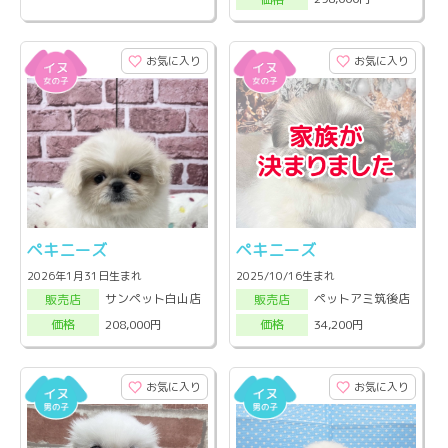
お気に入り
お気に入り
ペキニーズ
ペキニーズ
2026年1月31日生まれ
2025/10/16生まれ
サンペット白山店
ペットアミ筑後店
販売店
販売店
208,000円
34,200円
価格
価格
お気に入り
お気に入り