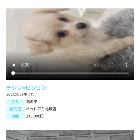
チワワ×ビション
20260529生まれ
性別
男の子
販売店
ペットアミ北野店
価格
215,000円