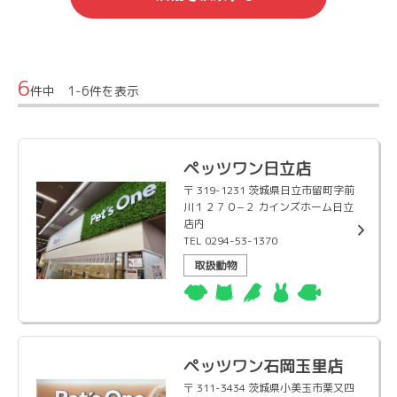
6
件中 1-6件を表示
ペッツワン日立店
〒 319-1231 茨城県日立市留町字前
川１２７０−２ カインズホーム日立
店内
TEL 0294-53-1370
取扱動物
ペッツワン石岡玉里店
〒 311-3434 茨城県小美玉市栗又四