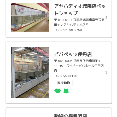
アヤハディオ城陽店ペッ
トショップ
〒 610-0111 京都府城陽市富野荒見
田112 アヤハディオ店内
TEL 0774-56-2700
ビバペッツ伊丹店
〒 664-0006 兵庫県伊丹市鴻池1-
11-15 スーパービバホーム伊丹店
内
TEL 0727811131
取扱動物
動物の森豊浜店