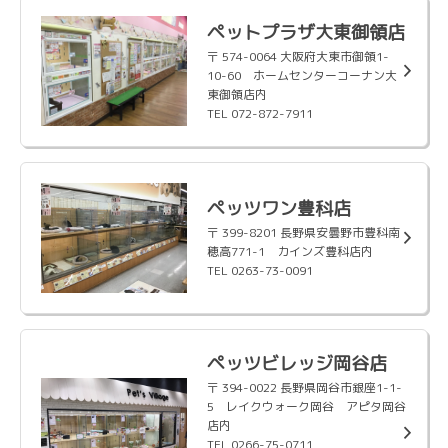
ペットプラザ大東御領店
〒 574-0064 大阪府大東市御領1-
10-60 ホームセンターコーナン大
東御領店内
TEL 072-872-7911
ペッツワン豊科店
〒 399-8201 長野県安曇野市豊科南
穂高771-1 カインズ豊科店内
TEL 0263-73-0091
ペッツビレッジ岡谷店
〒 394-0022 長野県岡谷市銀座1-1-
5 レイクウォーク岡谷 アピタ岡谷
店内
TEL 0266-75-0711