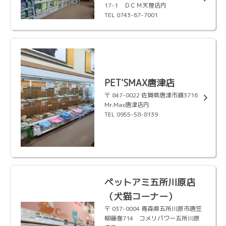
17-1 ＤＣＭ天理店内
TEL 0743-67-7001
PET'SMAX唐津店
〒 847-0022 佐賀県唐津市鏡3716
Mr.Max唐津店内
TEL 0955-58-8139
ペットアミ五所川原店
（犬猫コーナー）
〒 037-0004 青森県五所川原市唐笠
柳藤巻714 コメリパワー五所川原