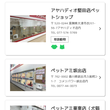
アヤハディオ堅田店ペッ
トショップ
〒 520-0244 滋賀県大津市衣川1-
36-7アヤハディオ店内
TEL 077-574-3769
取扱動物
ペットアミ坂出店
〒 762-0002 香川県坂出市入船町2-
1-7 コメリパワー坂出店内
TEL 0877-44-0073
ペットアミ栗東店（犬猫