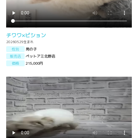
チワワ×ビション
20260529生まれ
性別
男の子
販売店
ペットアミ北野店
価格
215,000円