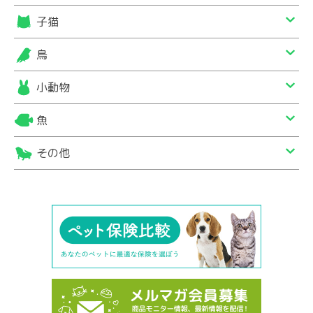
子猫
鳥
小動物
魚
その他