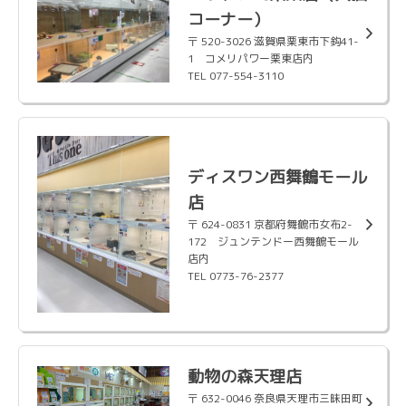
コーナー）
〒 520-3026 滋賀県栗東市下鈎41-
1 コメリパワー栗東店内
TEL 077-554-3110
ディスワン西舞鶴モール
店
〒 624-0831 京都府舞鶴市女布2-
172 ジュンテンドー西舞鶴モール
店内
TEL 0773-76-2377
動物の森天理店
〒 632-0046 奈良県天理市三昧田町