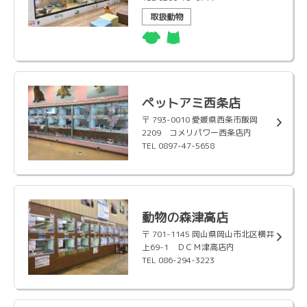
取扱動物
ペットアミ西条店
〒 793-0010 愛媛県西条市飯岡
2209 コメリパワー西条店内
TEL 0897-47-5658
動物の森津高店
〒 701-1145 岡山県岡山市北区横井
上69-1 ＤＣＭ津高店内
TEL 086-294-3223