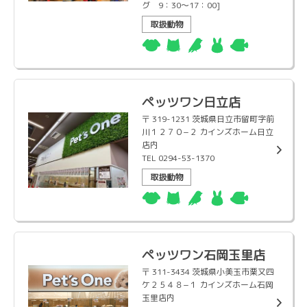
グ 9：30～17：00]
取扱動物
ペッツワン日立店
〒 319-1231 茨城県日立市留町字前
川１２７０−２ カインズホーム日立
店内
TEL 0294-53-1370
取扱動物
ペッツワン石岡玉里店
〒 311-3434 茨城県小美玉市栗又四
ケ２５４８−１ カインズホーム石岡
玉里店内