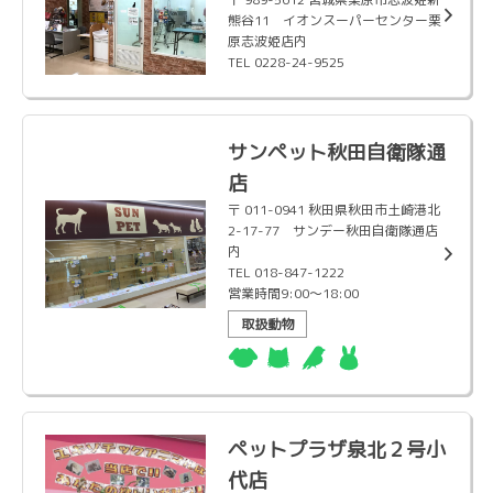
熊谷11 イオンスーパーセンター栗
原志波姫店内
TEL 0228-24-9525
サンペット秋田自衛隊通
店
〒 011-0941 秋田県秋田市土崎港北
2-17-77 サンデー秋田自衛隊通店
内
TEL 018-847-1222
営業時間9:00〜18:00
取扱動物
ペットプラザ泉北２号小
代店