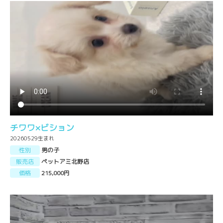
チワワ×ビション
20260529生まれ
性別
男の子
販売店
ペットアミ北野店
価格
215,000円