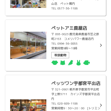
山店 ペット館内
TEL 0577-36-1186
ペットアミ鹿屋店
〒 893-0023 鹿児島県鹿屋市笠之原
町2153 コメリパワー鹿屋店内
TEL 0994-36-8855
営業時間9時〜19時
取扱動物
ペッツワン宇都宮平出店
〒 321-0901 栃木県宇都宮市平出町
字上野3711 カインズ宇都宮平出店
内
TEL 028-689-1186
営業時間9：30～20：00 [トリミン