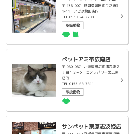
〒 438-0071 静岡県磐田市今之浦3-
1-11 アピタ磐田店内
TEL 0538-24-7700
取扱動物
ペットアミ帯広南店
〒 080-0871 北海道帯広市清流東２
丁目１２−６ コメリパワー帯広南
店内
TEL 0155-66-7644
取扱動物
サンペット栗原志波姫店
〒 989-5612 宮城県栗原市志波姫新