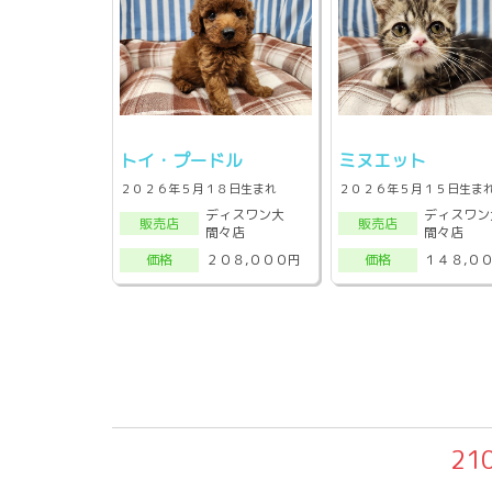
トイ・プードル
ミヌエット
２０２６年５月１８日生まれ
２０２６年５月１５日生ま
ディスワン大
ディスワン
販売店
販売店
間々店
間々店
２０８,０００円
１４８,０
価格
価格
21