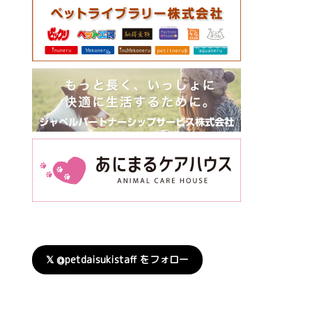
𝕏 @petdaisukistaff をフォロー