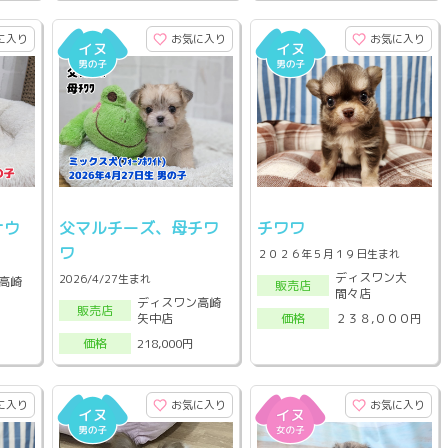
に入り
お気に入り
お気に入り
ナウ
父マルチーズ、母チワ
チワワ
ワ
２０２６年５月１９日生まれ
ディスワン大
2026/4/27生まれ
高崎
販売店
間々店
ディスワン高崎
販売店
矢中店
２３８,０００円
価格
218,000円
価格
に入り
お気に入り
お気に入り