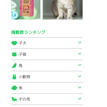
掲載数ランキング
子犬
子猫
鳥
小動物
魚
その他