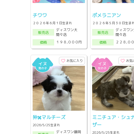
チワワ
ポメラニアン
２０２６年６月１日生まれ
２０２６年５月３０日生ま
ディスワン大
ディスワン
販売店
販売店
間々店
間々店
１９８,０００円
２２８,０
価格
価格
お気に入り
お気
狆✖️マルチーズ
ミニチュア・シュ
ザー
2026/5/25生まれ
ディスワン藤岡
2026/5/25生まれ