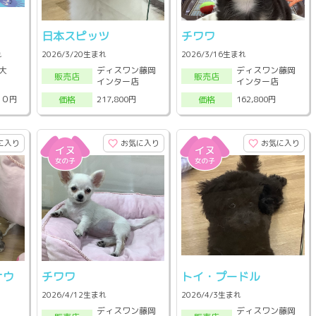
日本スピッツ
チワワ
れ
2026/3/20生まれ
2026/3/16生まれ
大
ディスワン藤岡
ディスワン藤岡
販売店
販売店
インター店
インター店
００円
217,800円
162,800円
価格
価格
に入り
お気に入り
お気に入り
ナウ
チワワ
トイ・プードル
2026/4/12生まれ
2026/4/3生まれ
ディスワン藤岡
ディスワン藤岡