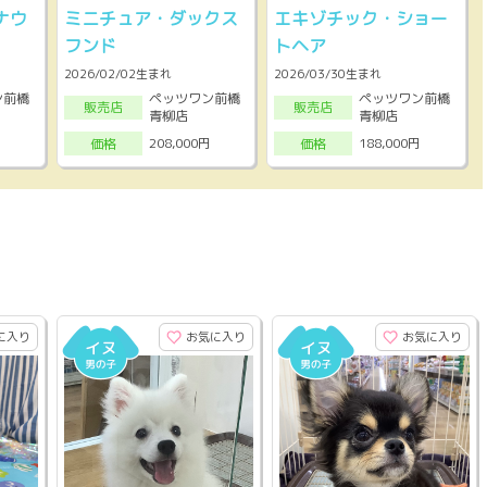
ナウ
ミニチュア・ダックス
エキゾチック・ショー
フンド
トヘア
2026/02/02生まれ
2026/03/30生まれ
ン前橋
ペッツワン前橋
ペッツワン前橋
販売店
販売店
青柳店
青柳店
208,000円
188,000円
価格
価格
に入り
お気に入り
お気に入り