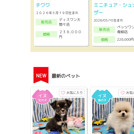
チワワ
ミニチュア・シュ
ザー
２０２６年５月１９日生まれ
ディスワン大
2026/05/10生まれ
販売店
間々店
ペッツワ
販売店
２３８,０００
青柳店
価格
円
228,000円
価格
NEW
最新のペット
お気に入り
お気