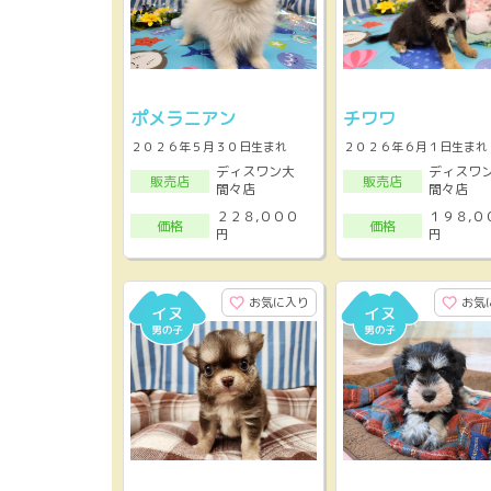
ポメラニアン
チワワ
２０２６年５月３０日生まれ
２０２６年６月１日生まれ
ディスワン大
ディスワ
販売店
販売店
間々店
間々店
２２８,０００
１９８,０
価格
価格
円
円
お気に入り
お気