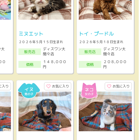
ミヌエット
トイ・プードル
２０２６年５月１５日生まれ
２０２６年５月１８日生まれ
ン大
ディスワン大
ディスワン大
販売店
販売店
間々店
間々店
００
１４８,０００
２０８,０００
価格
価格
円
円
に入り
お気に入り
お気に入り