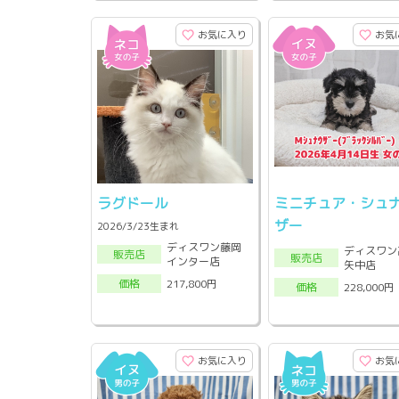
お気に入り
お気
ラグドール
ミニチュア・シュ
ザー
2026/3/23生まれ
ディスワン藤岡
ディスワン
販売店
販売店
インター店
矢中店
217,800円
価格
228,000円
価格
お気に入り
お気