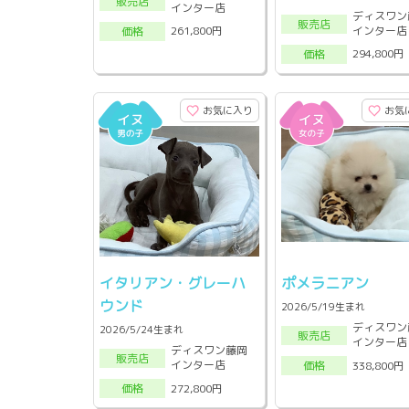
販売店
インター店
ディスワン
販売店
インター店
261,800円
価格
294,800円
価格
お気に入り
お気
イタリアン・グレーハ
ポメラニアン
ウンド
2026/5/19生まれ
ディスワン
2026/5/24生まれ
販売店
インター店
ディスワン藤岡
販売店
インター店
338,800円
価格
272,800円
価格