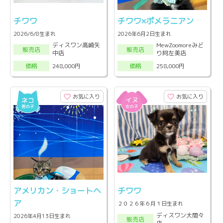
チワワ
チワワ×ポメラニアン
2026/6/8生まれ
2026年6月2日生まれ
ディスワン高崎矢
MewZoomoreみど
販売店
販売店
中店
り阿左美店
248,000円
258,000円
価格
価格
お気に入り
お気に入り
アメリカン・ショートヘ
チワワ
ア
２０２６年６月１日生まれ
ディスワン大間々
2026年4月13日生まれ
販売店