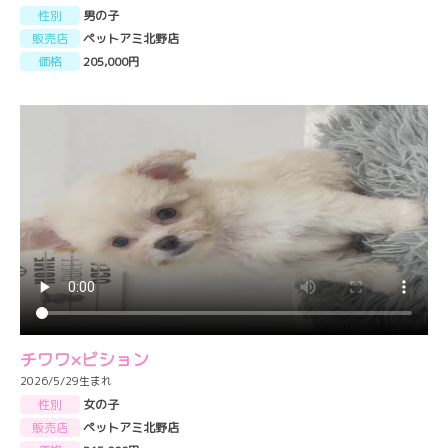
性別
男の子
販売店
ペットアミ北野店
価格
205,000円
チワワ×ビション
2026/5/29生まれ
性別
女の子
販売店
ペットアミ北野店