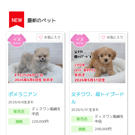
NEW
最新のペット
お気に入り
お気に入り
ポメラニアン
父チワワ、母トイプード
ル
2026/6/6生まれ
ディスワン高崎矢
2026/5/31生まれ
販売店
中店
ディスワン高崎矢
販売店
中店
228,000円
価格
208,000円
価格