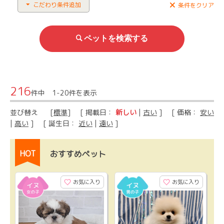
こだわり条件追加
条件をクリア
216
件中 1-20件を表示
並び替え
[
標準
] [ 掲載日：
新しい
|
古い
] [ 価格：
安い
|
高い
] [ 誕生日：
近い
|
遠い
]
HOT
おすすめペット
お気に入り
お気に入り