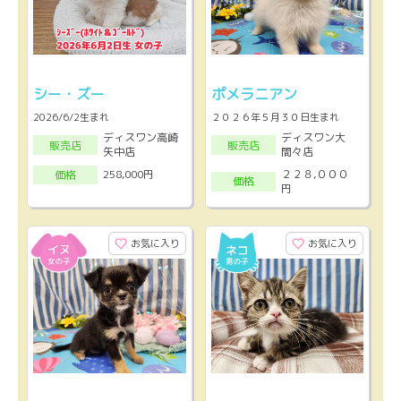
シー・ズー
ポメラニアン
2026/6/2生まれ
２０２６年５月３０日生まれ
ディスワン高崎
ディスワン大
販売店
販売店
矢中店
間々店
２２８,０００
258,000円
価格
価格
円
お気に入り
お気に入り