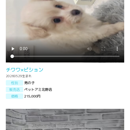
チワワ×ビション
20260529生まれ
性別
男の子
販売店
ペットアミ北野店
価格
215,000円