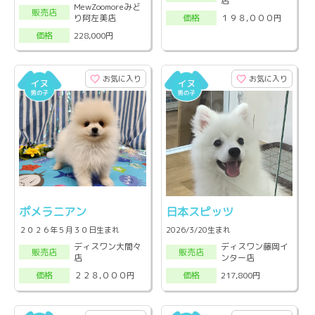
店
MewZoomoreみど
販売店
り阿左美店
１９８,０００円
価格
228,000円
価格
お気に入り
お気に入り
ポメラニアン
日本スピッツ
２０２６年５月３０日生まれ
2026/3/20生まれ
ディスワン大間々
ディスワン藤岡イ
販売店
販売店
店
ンター店
２２８,０００円
217,800円
価格
価格