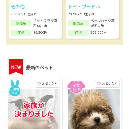
その他
トイ・プードル
2020/7/15生まれ
2020/7/18生まれ
ペットプラザ灘
ペッツパーク高
販売店
販売店
大石川店
砂米田店
19,800円
308,000円
価格
価格
NEW
最新のペット
お気に入り
お気に入り