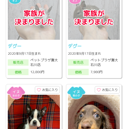
デグー
デグー
2020年9月17日生まれ
2020年9月17日生まれ
ペットプラザ灘大
ペットプラザ灘大
販売店
販売店
石川店
石川店
12,800円
7,980円
価格
価格
お気に入り
お気に入り