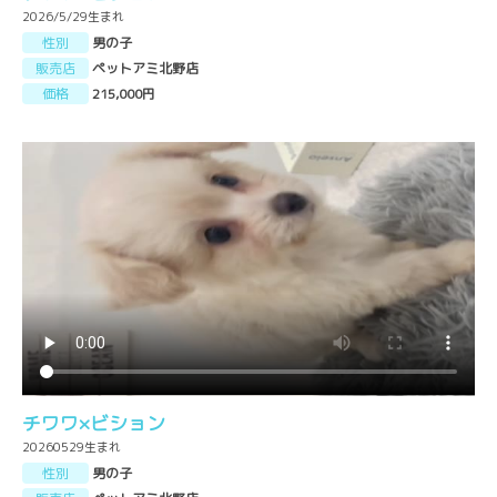
2026/5/29生まれ
性別
男の子
販売店
ペットアミ北野店
価格
215,000円
チワワ×ビション
20260529生まれ
性別
男の子