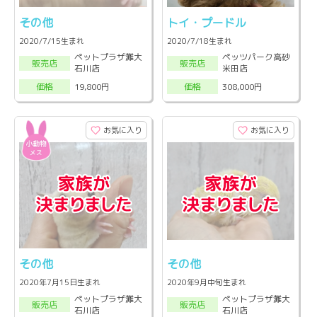
その他
トイ・プードル
2020/7/15生まれ
2020/7/18生まれ
ペットプラザ灘大
ペッツパーク高砂
販売店
販売店
石川店
米田店
19,800円
308,000円
価格
価格
お気に入り
お気に入り
その他
その他
2020年7月15日生まれ
2020年9月中旬生まれ
ペットプラザ灘大
ペットプラザ灘大
販売店
販売店
石川店
石川店