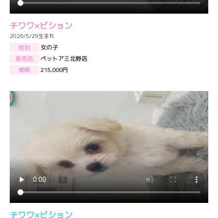
チワワ×ビション
2026/5/29生まれ
性別
女の子
販売店
ペットアミ北野店
価格
215,000円
チワワ×ビション